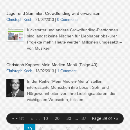
Jäger und Sammler: Crowdfunding wird erwachsen
Christoph Koch
| 21/02/2013 |
0 Comments
Kickstarter und andere Crowdfunding-Plattformen
sind längst keine Nischen für Liebhaber obskurer
Projekte mehr. Heute werden Millionen umgesetzt –
von Musikern
Christoph Kappes: Mein Medien-Menü (Folge 40)
Christoph Koch
| 18/02/2013 |
1 Comment
In der Reihe “Mein Medien-Menü” stellen
interessante Menschen ihre Lese-, Seh- und
Hörgewohnheiten vor. Ihre Lieblingsautoren, die
wichtigsten Webseiten, tollsten
« First
«
...
10
20
30
...
37
Page 39 of 75
38
39
40
41
...
50
60
70
...
»