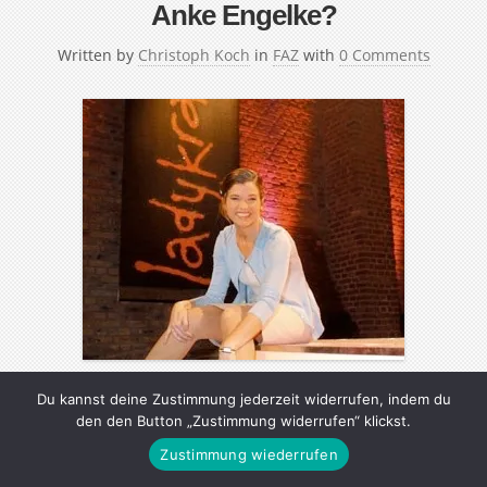
Anke Engelke?
Written by
Christoph Koch
in
FAZ
with
0 Comments
Du kannst deine Zustimmung jederzeit widerrufen, indem du
Sie ist spätestens seit dem Erfolg der „Wochenshow“
den den Button „Zustimmung widerrufen“ klickst.
Deutschlands bekannteste Komikerin: Ab Mai präsentiert
Zustimmung wiederrufen
die 38jährige Anke Engelke eine eigene Late-Night-