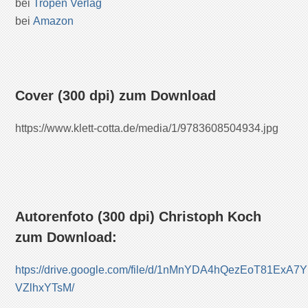
bei
Tropen Verlag
bei
Amazon
Cover (300 dpi) zum Download
https://www.klett-cotta.de/media/1/9783608504934.jpg
Autorenfoto (300 dpi) Christoph Koch
zum Download:
htps://drive.google.com/file/d/1nMnYDA4hQezEoT81ExA7
VZlhxYTsM/