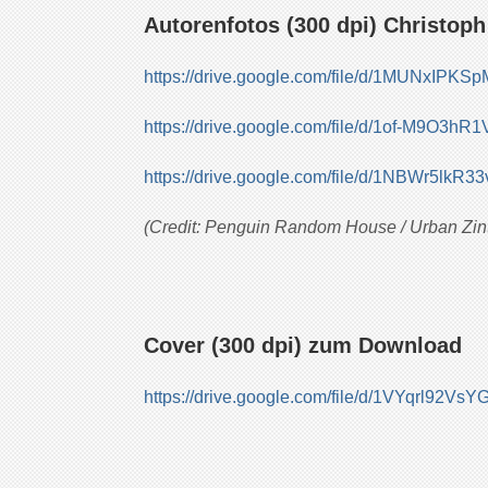
Autorenfotos (300 dpi) Christo
https://drive.google.com/file/d/1MUNxIP
https://drive.google.com/file/d/1of-M9O3
https://drive.google.com/file/d/1NBWr5
(Credit: Penguin Random House / Urban Zint
Cover (300 dpi) zum Download
https://drive.google.com/file/d/1VYqrl92