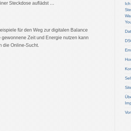
ner Steckdose auflädst …
Ich
Ste
Wa
You
eispiele für den Weg zur digitalen Balance
Dat
e gewonnene Zeit und Energie nutzen kann
DSG
n die Online-Sucht.
Emo
Ho
Kon
Sel
Si
Üb
Im
Vor