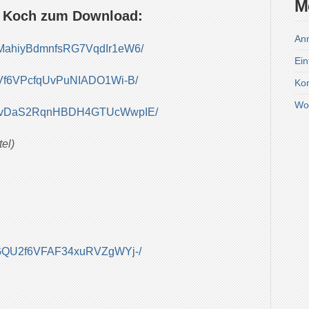
M
ph Koch zum Download:
An
KSpMahiyBdmnfsRG7VqdIr1eW6/
Ein
hR1Vf6VPcfqUvPuNIADO1Wi-B/
Ko
Wo
lkR33vDaS2RqnHBDH4GTUcWwpIE/
el)
VsYGQU2f6VFAF34xuRVZgWYj-/