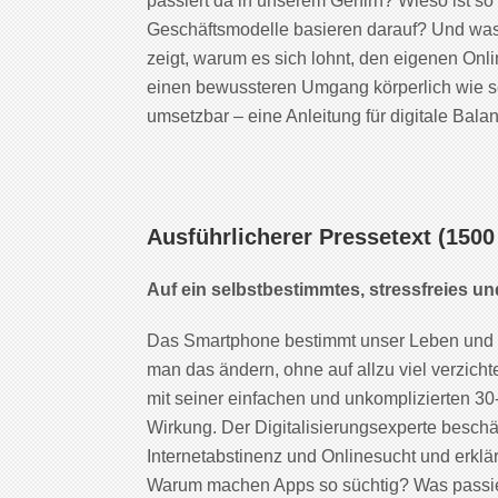
passiert da in unserem Gehirn? Wieso ist s
Geschäftsmodelle basieren darauf? Und wa
zeigt, warum es sich lohnt, den eigenen On
einen bewussteren Umgang körperlich wie see
umsetzbar – eine Anleitung für digitale Balan
Ausführlicherer Pressetext (1500
Auf ein selbstbestimmtes, stressfreies und
Das Smartphone bestimmt unser Leben und i
man das ändern, ohne auf allzu viel verzich
mit seiner einfachen und unkomplizierten 30
Wirkung. Der Digitalisierungsexperte beschäf
Internetabstinenz und Onlinesucht und erklärt
Warum machen Apps so süchtig? Was passier