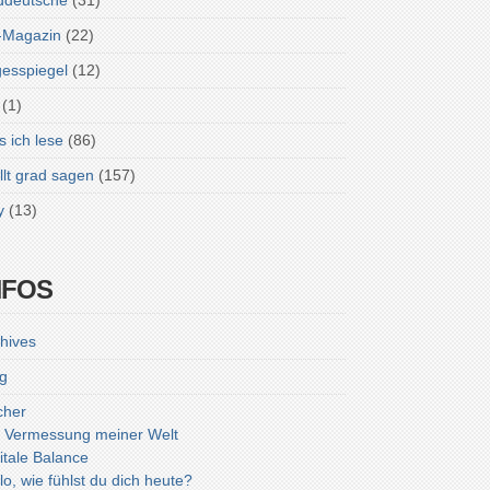
ddeutsche
(31)
-Magazin
(22)
esspiegel
(12)
(1)
 ich lese
(86)
lt grad sagen
(157)
y
(13)
NFOS
hives
g
cher
 Vermessung meiner Welt
itale Balance
lo, wie fühlst du dich heute?