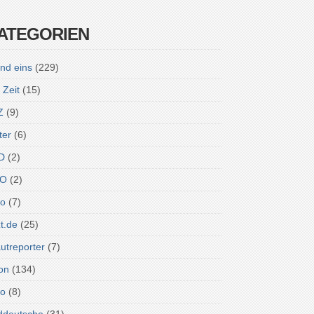
ATEGORIEN
nd eins
(229)
 Zeit
(15)
Z
(9)
ter
(6)
D
(2)
O
(2)
ro
(7)
zt.de
(25)
utreporter
(7)
on
(134)
do
(8)