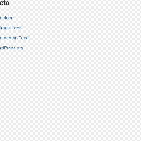
eta
melden
trags-Feed
mmentar-Feed
rdPress.org