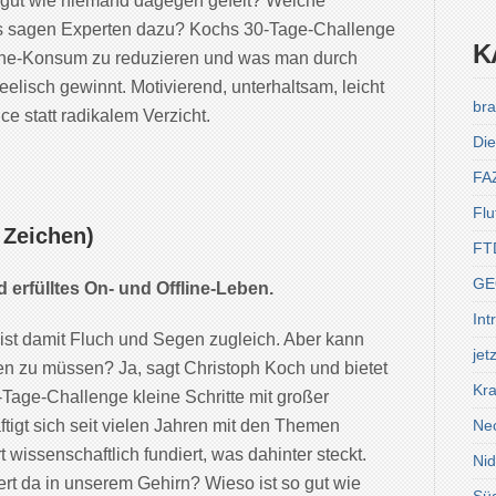
o gut wie niemand dagegen gefeit? Welche
s sagen Experten dazu? Kochs 30-Tage-Challenge
K
line-Konsum zu reduzieren und was man durch
lisch gewinnt. Motivierend, unterhaltsam, leicht
bra
ce statt radikalem Verzicht.
Die
FA
Flu
 Zeichen)
FT
GE
 erfülltes On- und Offline-Leben.
Int
st damit Fluch und Segen zugleich. Aber kann
jet
ten zu müssen? Ja, sagt Christoph Koch und bietet
Kra
-Tage-Challenge kleine Schritte mit großer
Ne
tigt sich seit vielen Jahren mit den Themen
 wissenschaftlich fundiert, was dahinter steckt.
Ni
t da in unserem Gehirn? Wieso ist so gut wie