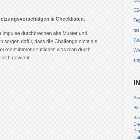
Sü
SZ
setzungsvorschlägen & Checklisten.
Tag
taz
e Impulse durchbrechen alte Muster und
Was
 sorgen dafür, dass die Challenge nicht als
 erkennt immer deutlicher, was man durch
Wol
lisch gewinnt.
zitt
I
Arc
Blo
Bü
Die
Dig
Hal