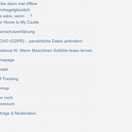
 bin dann mal offline
rnhagelglücklich
s wäre, wenn …?
r Home Is My Castle
enschutzerklärung
VO (GDPR) – persönliche Daten anfordern
tional AI: Wenn Maschinen Gefühle lesen lernen
mepage
takt
f-Tracking
temap
er mich
pressum
träge & Moderation