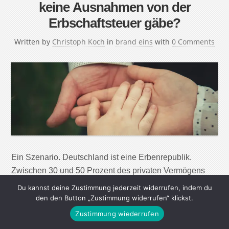
keine Ausnahmen von der
Erbschaftsteuer gäbe?
Written by
Christoph Koch
in
brand eins
with
0 Comments
Ein Szenario. Deutschland ist eine Erbenrepublik.
Zwischen 30 und 50 Prozent des privaten Vermögens
gehen auf Erbschaften und Schenkungen zurück.
Du kannst deine Zustimmung jederzeit widerrufen, indem du
Besonders begünstigt sind Familienunternehmer: Wer
den den Button „Zustimmung widerrufen“ klickst.
eine solche Firma übernimmt, kann unter bestimmten
Zustimmung wiederrufen
Bedingungen (fast) vollständig von der Erbschaftsteuer