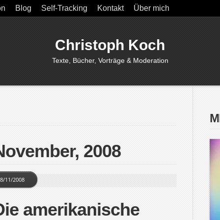
on
Blog
Self-Tracking
Kontakt
Über mich
Christoph Koch
Texte, Bücher, Vorträge & Moderation
M
 November, 2008
8/11/2008
ie amerikanische