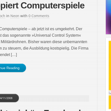
opiert Computerspiele
och
in
Neon
with
0 Comments
 Computerspiele – ab jetzt ist es umgekehrt. Der
at das sogenannte »Universal Control System«
r Militärdrohnen. Bisher waren diese unbemannten
 zu steuern, die Ausbildung kostspielig. Die Firma
wendet […]
inue Reading
4/11/2008