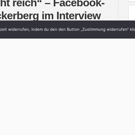
cht reich“ – Facebook-
kerberg im Interview
in
Süddeutsche
with
2 Comments
eit widerrufen, indem du den den Button „Zustimmung widerrufen“ klic
ichtum, den Wert seines Netzwerks und warum
er Zuckerberg, wie anderen Internetfirmen wird