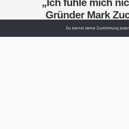
„Ich fühle mich ni
Gründer Mark Zuc
Written by
Christoph Koch
Du kannst deine Zustimmung jederz
Facebook-Gründer Mark Zuckerberg über Re
klassische Medien Auslaufmodelle sind. Mist