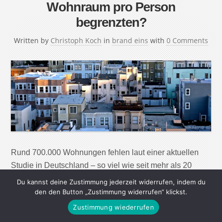
Wohnraum pro Person
begrenzten?
Written by
Christoph Koch
in
brand eins
with
0 Comments
Rund 700.000 Wohnungen fehlen laut einer aktuellen
Studie in Deutschland – so viel wie seit mehr als 20
Jahren nicht. Etwa in dieser Zeit ist die durchschnittliche
Du kannst deine Zustimmung jederzeit widerrufen, indem du
Wohnfläche pro Person gestiegen – von rund 35
den den Button „Zustimmung widerrufen“ klickst.
Quadratmetern 1991 auf derzeit mehr als 45
Zustimmung wiederrufen
Quadratmeter. Braucht es daher nicht unbedingt mehr