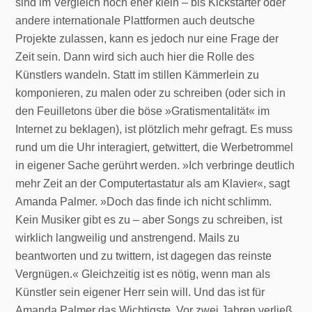
sind im Vergleich noch eher klein – bis Kickstarter oder
andere internationale Plattformen auch deutsche
Projekte zulassen, kann es jedoch nur eine Frage der
Zeit sein. Dann wird sich auch hier die Rolle des
Künstlers wandeln. Statt im stillen Kämmerlein zu
komponieren, zu malen oder zu schreiben (oder sich in
den Feuilletons über die böse »Gratismentalität« im
Internet zu beklagen), ist plötzlich mehr gefragt. Es muss
rund um die Uhr interagiert, getwittert, die Werbetrommel
in eigener Sache gerührt werden. »Ich verbringe deutlich
mehr Zeit an der Computertastatur als am Klavier«, sagt
Amanda Palmer. »Doch das finde ich nicht schlimm.
Kein Musiker gibt es zu – aber Songs zu schreiben, ist
wirklich langweilig und anstrengend. Mails zu
beantworten und zu twittern, ist dagegen das reinste
Vergnügen.« Gleichzeitig ist es nötig, wenn man als
Künstler sein eigener Herr sein will. Und das ist für
Amanda Palmer das Wichtigste. Vor zwei Jahren verließ