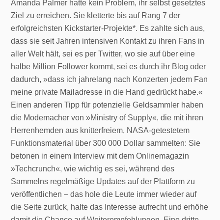
Amanda Palmer hatte kein Problem, ihr selbst gesetztes
Ziel zu erreichen. Sie kletterte bis auf Rang 7 der
erfolgreichsten Kickstarter-Projekte*. Es zahlte sich aus,
dass sie seit Jahren intensiven Kontakt zu ihren Fans in
aller Welt hält, sei es per Twitter, wo sie auf über eine
halbe Million Follower kommt, sei es durch ihr Blog oder
dadurch, »dass ich jahrelang nach Konzerten jedem Fan
meine private Mailadresse in die Hand gedrückt habe.«
Einen anderen Tipp für potenzielle Geldsammler haben
die Modemacher von »Ministry of Supply«, die mit ihren
Herrenhemden aus knitterfreiem, NASA-getestetem
Funktionsmaterial über 300 000 Dollar sammelten: Sie
betonen in einem Interview mit dem Onlinemagazin
»Techcrunch«, wie wichtig es sei, während des
Sammelns regelmäßige Updates auf der Plattform zu
veröffentlichen – das hole die Leute immer wieder auf
die Seite zurück, halte das Interesse aufrecht und erhöhe
damit die Chance auf Weiterempfehlungen. Eine dritte