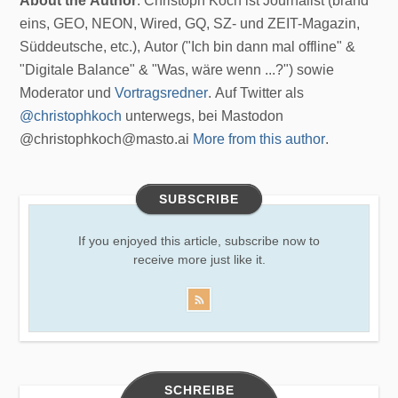
About the Author
: Christoph Koch ist Journalist (brand
eins, GEO, NEON, Wired, GQ, SZ- und ZEIT-Magazin,
Süddeutsche, etc.), Autor ("Ich bin dann mal offline" &
"Digitale Balance" & "Was, wäre wenn ...?") sowie
Moderator und
Vortragsredner
. Auf Twitter als
@christophkoch
unterwegs, bei Mastodon
@christophkoch@masto.ai
More from this author
.
SUBSCRIBE
If you enjoyed this article, subscribe now to
receive more just like it.
SCHREIBE