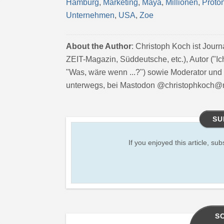
Hamburg
,
Marketing
,
Maya
,
Millionen
,
Proto
Unternehmen
,
USA
,
Zoe
About the Author
: Christoph Koch ist Jour
ZEIT-Magazin, Süddeutsche, etc.), Autor ("Ic
"Was, wäre wenn ...?") sowie Moderator und
unterwegs, bei Mastodon @christophkoch@
SU
If you enjoyed this article, sub
S