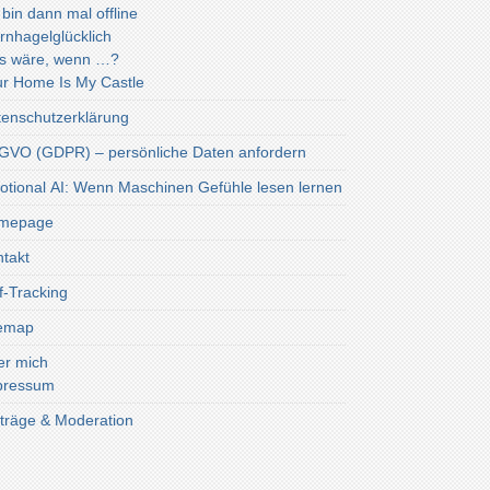
 bin dann mal offline
rnhagelglücklich
s wäre, wenn …?
r Home Is My Castle
enschutzerklärung
VO (GDPR) – persönliche Daten anfordern
tional AI: Wenn Maschinen Gefühle lesen lernen
mepage
takt
f-Tracking
temap
er mich
pressum
träge & Moderation