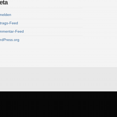
eta
melden
trags-Feed
mmentar-Feed
rdPress.org