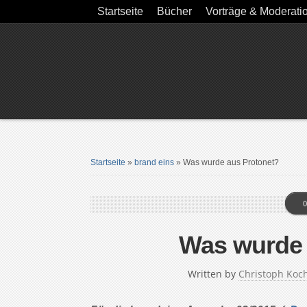
Startseite
Bücher
Vorträge & Moderati
Startseite
»
brand eins
»
Was wurde aus Protonet?
0
Was wurde 
Written by
Christoph Koc