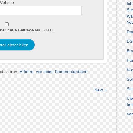
Website
Ich
Ste
Wa
You
ber neue Beiträge via E-Mail.
Dat
DSG
Emo
Ho
Kon
eduzieren.
Erfahre, wie deine Kommentardaten
Sel
Si
Next »
Üb
Im
Vor