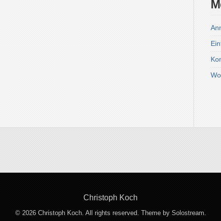
M
An
Ein
Ko
Wo
Christoph Koch
© 2026 Christoph Koch. All rights reserved.
Theme by Solostream
.