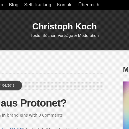
on
Blog
Self-Tracking
Kontakt
Über mich
Christoph Koch
Texte, Bücher, Vorträge & Moderation
M
1/08/2016
aus Protonet?
h
in
brand eins
with
0 Comments