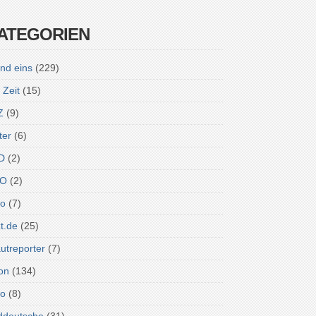
ATEGORIEN
nd eins
(229)
 Zeit
(15)
Z
(9)
ter
(6)
D
(2)
O
(2)
ro
(7)
zt.de
(25)
utreporter
(7)
on
(134)
do
(8)