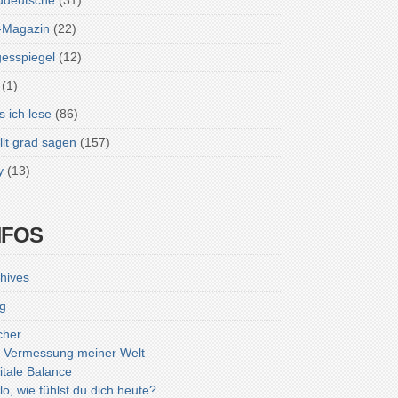
ddeutsche
(31)
-Magazin
(22)
esspiegel
(12)
(1)
 ich lese
(86)
lt grad sagen
(157)
y
(13)
NFOS
hives
g
cher
 Vermessung meiner Welt
itale Balance
lo, wie fühlst du dich heute?