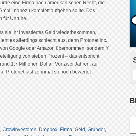
wurde eine Firma nach amerikanischen Recht, die
e GmbH nahezu komplett aufgehen sollte. Das
n für Unruhe.
ss sie ihr investiertes Geld wiederbekommen,
eht es allerdings schlecht aus, denn Protonet Inc.
lar von Google oder Amazon übernommen, sondern Y
eteiligung von sieben Prozent – das entspricht
d 1,7 Millionen Dollar. Vor zwei Jahren, auf
r Protonet fast zehnmal so hoch bewertet
B
Gib deine E-Mail-Adr
,
Crowinvestoren
,
Dropbox
,
Firma
,
Geld
,
Gründer
,