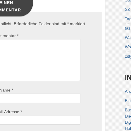
Sü
EINEN
SZ
MMENTAR
Tag
tlicht.
Erforderliche Felder sind mit
*
markiert
taz
mmentar
*
Was
Wol
zitt
I
Name
*
Arc
Blo
Bü
il-Adresse
*
Die
Dig
Hal