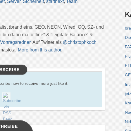
net
,
Server
,
Sicherheit
,
startnext
,
Team
,
K
nalist (brand eins, GEO, NEON, Wired, GQ, SZ- und
bra
h bin dann mal offline" & "Digitale Balance" &
Die
Vortragsredner
. Auf Twitter als
@christophkoch
FA
masto.ai
More from this author
.
Flu
FT
BSCRIBE
GE
scribe now to receive more just like it.
Int
jet
Kra
Ne
Ni
CHREIBE