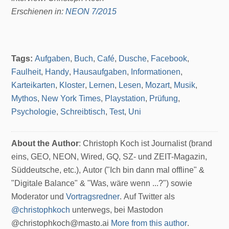
Erschienen in:
NEON 7/2015
Tags:
Aufgaben
,
Buch
,
Café
,
Dusche
,
Facebook
,
Faulheit
,
Handy
,
Hausaufgaben
,
Informationen
,
Karteikarten
,
Kloster
,
Lernen
,
Lesen
,
Mozart
,
Musik
,
Mythos
,
New York Times
,
Playstation
,
Prüfung
,
Psychologie
,
Schreibtisch
,
Test
,
Uni
About the Author
: Christoph Koch ist Journalist (brand
eins, GEO, NEON, Wired, GQ, SZ- und ZEIT-Magazin,
Süddeutsche, etc.), Autor ("Ich bin dann mal offline" &
"Digitale Balance" & "Was, wäre wenn ...?") sowie
Moderator und
Vortragsredner
. Auf Twitter als
@christophkoch
unterwegs, bei Mastodon
@christophkoch@masto.ai
More from this author
.