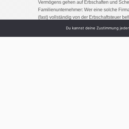
Vermögens gehen auf Erbschaften und Sche
Familienunternehmer: Wer eine solche Firm
(fast) vollständig von der Erbschaftsteuer b
abgeschafft würde? Derzeit gibt es diese A
Du kannst deine Zustimmung jederz
Cont
2
Alf Frommer üb
Werbung in
Written by
Christoph Koc