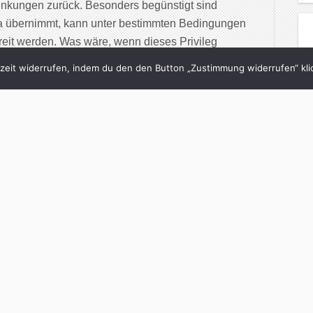
nkungen zurück. Besonders begünstigt sind
a übernimmt, kann unter bestimmten Bedingungen
efreit werden. Was wäre, wenn dieses Privileg
usnahmen: — Bei der […]
eit widerrufen, indem du den den Button „Zustimmung widerrufen“ klic
inue Reading
4/03/2026
er die Zukunft der
 Zeiten von KI
h
in
brand eins
with
1 Comment