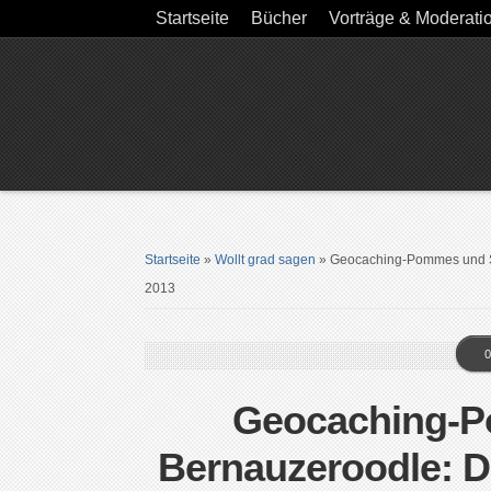
Startseite
Bücher
Vorträge & Moderati
Startseite
»
Wollt grad sagen
»
Geocaching-Pommes und Sa
2013
0
Geocaching-P
Bernauzeroodle: D