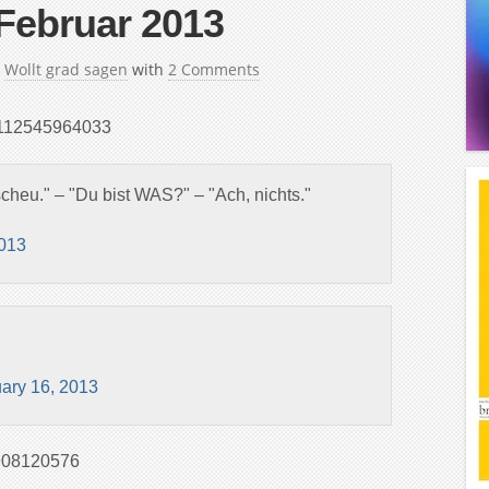
Februar 2013
n
Wollt grad sagen
with
2 Comments
43112545964033
scheu." – "Du bist WAS?" – "Ach, nichts."
2013
ary 16, 2013
67908120576