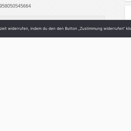
439958050545664
 Ich finde Fahrrad fahren auf Drogen viel
eit widerrufen, indem du den den Button „Zustimmung widerrufen“ klic
013
in der ubahn machen würde, wäre der ganze
süßigkeiten stehn jetzt links vom laptop
nuary 27, 2013