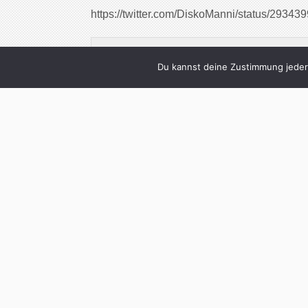
https://twitter.com/DiskoManni/status/293
Das ganze Armstrongbashing ist echt fies.
Du kannst deine Zustimmung jederz
schwerer als nüchtern!
— Thomas (@stylewalker)
January 22, 2
wenn die gema etwas gegen musikanten 
rest zu verzeihen.
— Herm (@hermsfarm)
January 25, 2013
Ich hab meine ernährung umgestellt… die 
— Michael Salbert (@SalbertMichael)
Ja