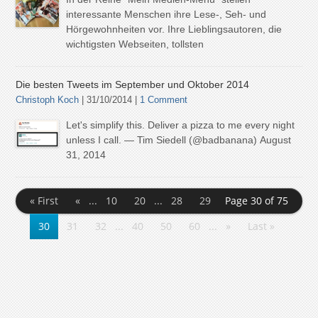
interessante Menschen ihre Lese-, Seh- und
Hörgewohnheiten vor. Ihre Lieblingsautoren, die
wichtigsten Webseiten, tollsten
Die besten Tweets im September und Oktober 2014
Christoph Koch
| 31/10/2014 |
1 Comment
Let's simplify this. Deliver a pizza to me every night
unless I call. — Tim Siedell (@badbanana) August
31, 2014
« First
«
...
10
20
...
28
29
Page 30 of 75
30
31
32
...
40
50
60
...
»
Last »