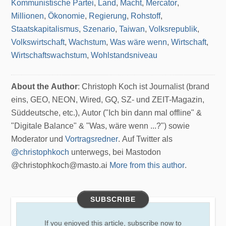
Kommunistische Partei
,
Land
,
Macht
,
Mercator
,
Millionen
,
Ökonomie
,
Regierung
,
Rohstoff
,
Staatskapitalismus
,
Szenario
,
Taiwan
,
Volksrepublik
,
Volkswirtschaft
,
Wachstum
,
Was wäre wenn
,
Wirtschaft
,
Wirtschaftswachstum
,
Wohlstandsniveau
About the Author
: Christoph Koch ist Journalist (brand
eins, GEO, NEON, Wired, GQ, SZ- und ZEIT-Magazin,
Süddeutsche, etc.), Autor ("Ich bin dann mal offline" &
"Digitale Balance" & "Was, wäre wenn ...?") sowie
Moderator und
Vortragsredner
. Auf Twitter als
@christophkoch
unterwegs, bei Mastodon
@christophkoch@masto.ai
More from this author
.
SUBSCRIBE
If you enjoyed this article, subscribe now to