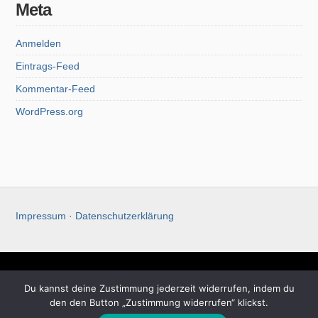
Meta
Anmelden
Eintrags-Feed
Kommentar-Feed
WordPress.org
Impressum
·
Datenschutzerklärung
Christoph Koch
Du kannst deine Zustimmung jederzeit widerrufen, indem du
den den Button „Zustimmung widerrufen“ klickst.
© 2026 Christoph Koch. All rights reserved.
Theme by Solostream
.