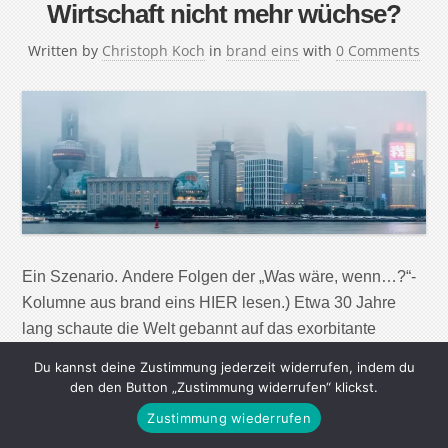
Wirtschaft nicht mehr wüchse?
Written by
Christoph Koch
in
brand eins
with
0 Comments
Ein Szenario. Andere Folgen der „Was wäre, wenn…?“-
Kolumne aus brand eins HIER lesen.) Etwa 30 Jahre
lang schaute die Welt gebannt auf das exorbitante
Wachstum der Volksrepublik China. In manchen Jahren
Du kannst deine Zustimmung jederzeit widerrufen, indem du
vergrößerte sich die dortige Volkswirtschaft um 14
den den Button „Zustimmung widerrufen“ klickst.
Prozent. Beobachter begannen, von einem
Zustimmung wiederrufen
„chinesischen Jahrhundert“ zu sprechen, das Land sei