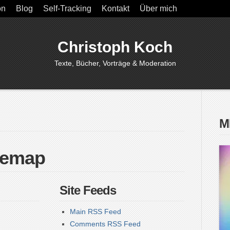
on
Blog
Self-Tracking
Kontakt
Über mich
Christoph Koch
Texte, Bücher, Vorträge & Moderation
M
temap
Site Feeds
Main RSS Feed
Comments RSS Feed