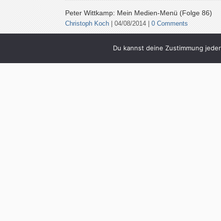
Peter Wittkamp: Mein Medien-Menü (Folge 86)
Christoph Koch
| 04/08/2014 |
0 Comments
In der Reihe “Mein Medien-Menü” stell
Du kannst deine Zustimmung jederz
interessante Menschen ihre Lese-, Se
Hörgewohnheiten vor. Ihre Lieblingsaut
wichtigsten Webseiten, tollsten
Das Miracoli-Lied und der Agenturensohn: Die be
im Juni und Juli 2014
Christoph Koch
| 02/08/2014 |
0 Comments
ich möchte mich bei allen anwohnern
entschuldigen, dass ich im hof das mira
gepfiffen habe, es dann aber kein
Thomas Walde: Mein Medien-Menü (Folge 85)
Christoph Koch
| 28/07/2014 |
2 Comments
In der Reihe “Mein Medien-Menü” stell