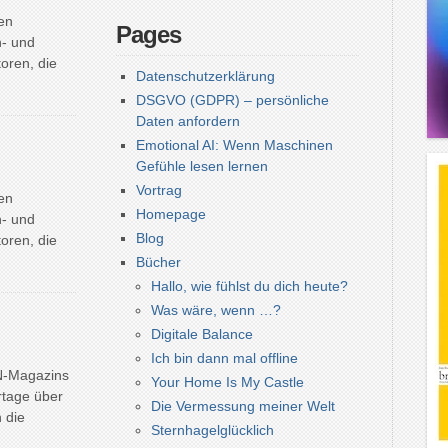
en
Pages
h- und
oren, die
Datenschutzerklärung
DSGVO (GDPR) – persönliche
Daten anfordern
Emotional AI: Wenn Maschinen
Gefühle lesen lernen
Vortrag
en
Homepage
h- und
Blog
oren, die
Bücher
Hallo, wie fühlst du dich heute?
Was wäre, wenn …?
Digitale Balance
Ich bin dann mal offline
N-Magazins
Your Home Is My Castle
rtage über
Die Vermessung meiner Welt
 die
Sternhagelglücklich