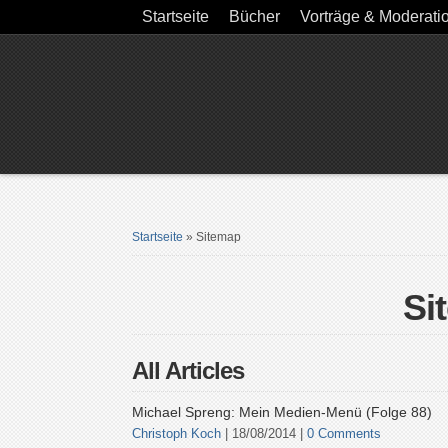
Startseite
Bücher
Vorträge & Moderati
Startseite
»
Sitemap
Si
All Articles
Michael Spreng: Mein Medien-Menü (Folge 88)
Christoph Koch
| 18/08/2014 |
0 Comments