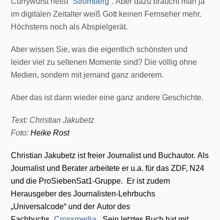
Currywurst heißt “
Stromberg
”. Aber dazu braucht man ja
im digitalen Zeitalter weiß Gott keinen Fernseher mehr.
Höchstens noch als Abspielgerät.
Aber wissen Sie, was die eigentlich schönsten und
leider viel zu seltenen Momente sind? Die völlig ohne
Medien, sondern mit jemand ganz anderem.
Aber das ist dann wieder eine ganz andere Geschichte.
Text: Christian Jakubetz
Foto:
Heike
Rost
Christian Jakubetz ist freier Journalist und Buchautor. Als
Journalist
und Berater arbeitete er u.a. für das ZDF, N24
und die
ProSiebenSat1-Gruppe. Er ist zudem
Herausgeber des
Journalisten-Lehrbuchs
„Universalcode“ und der Autor des
Fachbuchs
„
Crossmedia
„. Sein letztes Buch hat mit