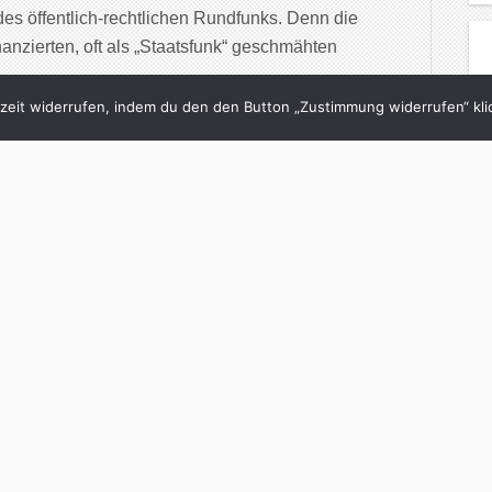
des öffentlich-rechtlichen Rundfunks. Denn die
anzierten, oft als „Staatsfunk“ geschmähten
eit widerrufen, indem du den den Button „Zustimmung widerrufen“ klic
inue Reading
1/07/2014
tz: Mein Medien-Menü
lge 84)
in
Was ich lese
with
0 Comments