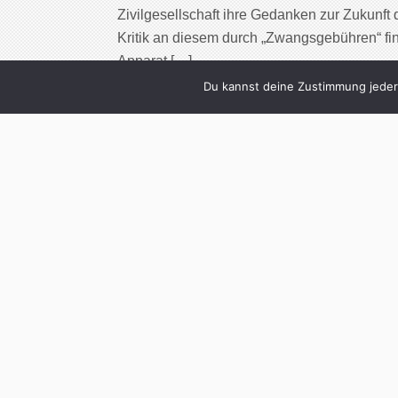
Zivilgesellschaft ihre Gedanken zur Zukunft 
Kritik an diesem durch „Zwangsgebühren“ fin
Apparat […]
Du kannst deine Zustimmung jederz
Cont
2
Christian Jakube
(Fo
Written by
Christoph Koch