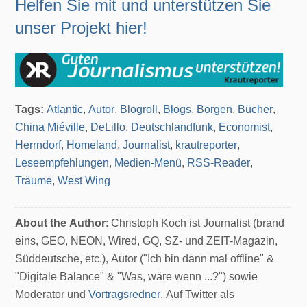
Helfen Sie mit und unterstützen Sie
unser Projekt hier!
Tags:
Atlantic
,
Autor
,
Blogroll
,
Blogs
,
Borgen
,
Bücher
,
China Miéville
,
DeLillo
,
Deutschlandfunk
,
Economist
,
Herrndorf
,
Homeland
,
Journalist
,
krautreporter
,
Leseempfehlungen
,
Medien-Menü
,
RSS-Reader
,
Träume
,
West Wing
About the Author
: Christoph Koch ist Journalist (brand
eins, GEO, NEON, Wired, GQ, SZ- und ZEIT-Magazin,
Süddeutsche, etc.), Autor ("Ich bin dann mal offline" &
"Digitale Balance" & "Was, wäre wenn ...?") sowie
Moderator und
Vortragsredner
. Auf Twitter als