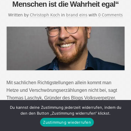
Menschen ist die Wahrheit egal“
Written by
Christoph Koch
in
brand eins
with
0 Comments
Mit sachlichen Richtigstellungen allein kommt man
Hetze und Verschwörungserzählungen nicht bei, sagt
Thomas Laschyk, Gründer des Blogs Volksverpetzer.
Sein Ansatz: Humor. Herr Laschyk, was ist ein
Du kannst deine Zustimmung jederzeit widerrufen, indem du
Volksverpetzer? Thomas Laschyk: Ein Wortspiel: Wir
den den Button „Zustimmung widerrufen“ klickst.
verpetzen die Volksverhetzer. Ich suchte nach etwas
Zustimmung wiederrufen
Selbstironischem. Zu Beginn hatte das den positiven