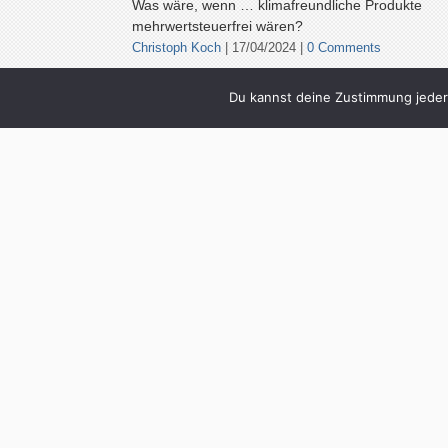
Was wäre, wenn … klimafreundliche Produkte
mehrwertsteuerfrei wären?
Christoph Koch
| 17/04/2024 |
0 Comments
Wurden Produkte früher nach Preis und
Du kannst deine Zustimmung jederz
bewertet, steht heute zunehmend die K
im Fokus. Doch wie fördert man umwel
Warum vergeht die Zeit schneller, wenn wir älter
Christoph Koch
| 26/03/2024 |
2 Comments
Warum warten wir nicht gern? Wieso sc
Zeit umso schneller zu verfliegen, je ä
wird? Und der Rückweg
Was wäre, wenn … das Internet großflächig ausfi
Christoph Koch
| 19/03/2024 |
0 Comments
In Sierra Leone und fünf weiteren Län
westafrikanischen Küste fällt im April 
Internet aus. Flächendeckend und