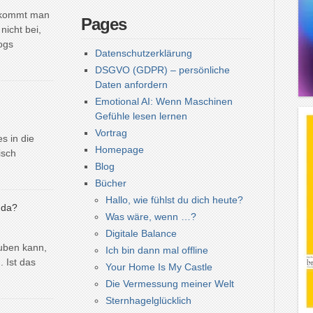
n kommt man
Pages
icht bei,
ogs
Datenschutzerklärung
DSGVO (GDPR) – persönliche
Daten anfordern
Emotional AI: Wenn Maschinen
Gefühle lesen lernen
Vortrag
s in die
Homepage
isch
Blog
Bücher
Hallo, wie fühlst du dich heute?
 da?
Was wäre, wenn …?
Digitale Balance
uben kann,
Ich bin dann mal offline
 Ist das
Your Home Is My Castle
Die Vermessung meiner Welt
Sternhagelglücklich