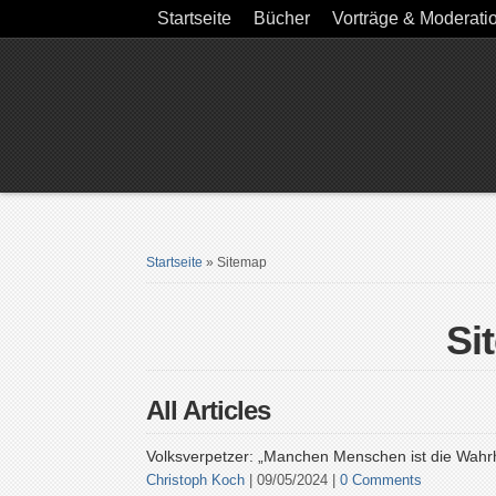
Startseite
Bücher
Vorträge & Moderati
Startseite
»
Sitemap
Si
All Articles
Volksverpetzer: „Manchen Menschen ist die Wahrh
Christoph Koch
| 09/05/2024 |
0 Comments