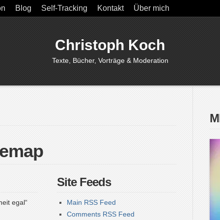
on
Blog
Self-Tracking
Kontakt
Über mich
Christoph Koch
Texte, Bücher, Vorträge & Moderation
M
temap
Site Feeds
eit egal“
Main RSS Feed
Comments RSS Feed