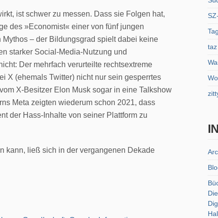
Sü
irkt, ist schwer zu messen. Dass sie Folgen hat,
SZ
age des »Economist« einer von fünf jungen
Tag
 Mythos – der Bildungsgrad spielt dabei keine
taz
n starker Social-Media-Nutzung und
Was
icht: Der mehrfach verurteilte rechtsextreme
 X (ehemals Twitter) nicht nur sein gesperrtes
Wol
vom X-Besitzer Elon Musk sogar in eine Talkshow
zitt
rns Meta zeigten wiederum schon 2021, dass
nt der Hass-Inhalte von seiner Plattform zu
I
en kann, ließ sich in der vergangenen Dekade
Arc
Blo
Bü
Die
Dig
Hal