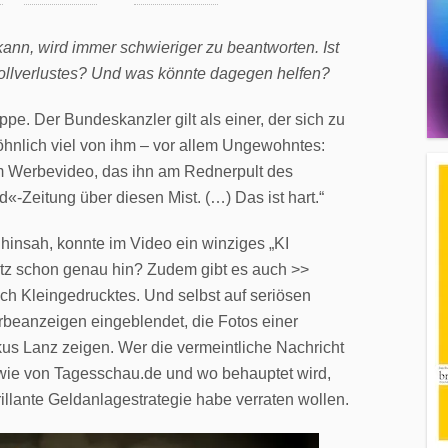
nn, wird immer schwieriger zu beantworten. Ist
ollverlustes? Und was könnte dagegen helfen?
ippe. Der Bundeskanzler gilt als einer, der sich zu
öhnlich viel von ihm – vor allem Ungewohntes:
em Werbevideo, das ihn am Rednerpult des
d«-Zeitung über diesen Mist. (…) Das ist hart.“
hinsah, konnte im Video ein winziges „KI
etz schon genau hin? Zudem gibt es auch >>
ch Kleingedrucktes. Und selbst auf seriösen
beanzeigen eingeblendet, die Fotos einer
us Lanz zeigen. Wer die vermeintliche Nachricht
ht wie von Tagesschau.de und wo behauptet wird,
illante Geldanlagestrategie habe verraten wollen.