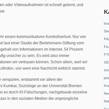
en oder Videoaufnahmen ist schnell gelernt, und
K
ar.
bra
Die
ehr einem kommunikativen Kontrollverlust. Nur vier
FA
 laut einer Studie der Bertelsmann-Stiftung vom
Flu
gehalt von Informationen im Internet. 54 Prozent
FT
fig unsicher zu sein. Es wird also immer
ionen wir vertrauen können. Schon allein, weil wir
GE
finden, von wem eine Nachricht wirklich stammt.
Int
jet
e verspüren, entstammt vor allem der
Kra
ls Kumkar, Soziologe an der Universität Bremen
Sei es durch KI-Fälschungen, nachgebaute einzelne
Ne
ass in den sozialen Medien die ursprüngliche
Ni