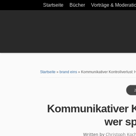
Startseite
Bücher
Vorträge & Moderati
Startseite
»
brand eins
»
Kommunikativer Kontrollverlust: H
2
Kommunikativer Ko
wer sp
Written by
Christoph Koc