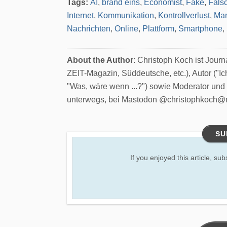
Tags:
AI
,
brand eins
,
Economist
,
Fake
,
Fäls
Internet
,
Kommunikation
,
Kontrollverlust
,
Man
Nachrichten
,
Online
,
Plattform
,
Smartphone
,
About the Author
: Christoph Koch ist Jour
ZEIT-Magazin, Süddeutsche, etc.), Autor ("Ic
"Was, wäre wenn ...?") sowie Moderator und
unterwegs, bei Mastodon @christophkoch@
SU
If you enjoyed this article, sub