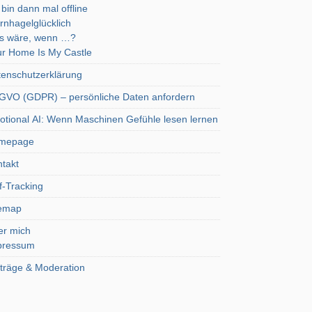
 bin dann mal offline
rnhagelglücklich
s wäre, wenn …?
r Home Is My Castle
enschutzerklärung
VO (GDPR) – persönliche Daten anfordern
tional AI: Wenn Maschinen Gefühle lesen lernen
mepage
takt
f-Tracking
temap
er mich
pressum
träge & Moderation