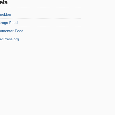
eta
melden
trags-Feed
mmentar-Feed
rdPress.org