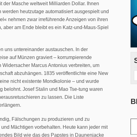
it der Masche weltweit Milliarden Dollar. Ihnen
 werden heutzutage automatisiert ausgespielt und
gel« nehmen zwar irreführende Anzeigen von ihren
, aber am Ende bleibt es ein Katz-und-Maus-Spiel
en uns untereinander austauschen. In der
eise auf Münzen graviert – korrumpierende
n Widersacher Marcus Antonius verbreiten, um
schaft abzuhängen. 1835 veröffentlichte eine New
 eine nicht existente Mondkolonie – und wurde
g belohnt. Josef Stalin und Mao Tse-tung waren
herausretuschieren zu lassen. Die Liste
B
erlängern.
Gib deine E-Mail-Adr
ndig, Fälschungen zu produzieren und zu
 und Mächtigen vorbehalten. Heute kann jeder mit
kendes Bild wie das des Papstes in Daunenjacke