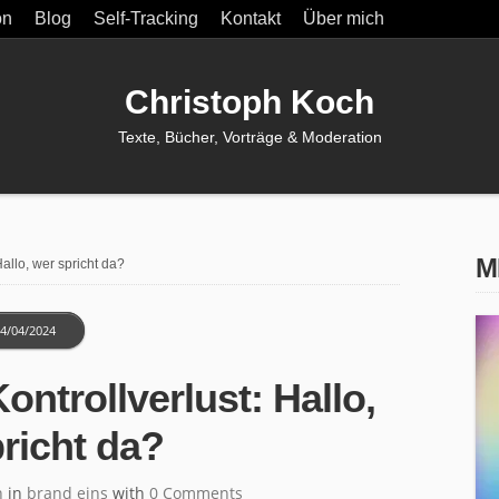
on
Blog
Self-Tracking
Kontakt
Über mich
Christoph Koch
Texte, Bücher, Vorträge & Moderation
M
allo, wer spricht da?
4/04/2024
ntrollverlust: Hallo,
richt da?
h
in
brand eins
with
0 Comments