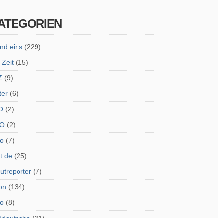
ATEGORIEN
nd eins
(229)
 Zeit
(15)
Z
(9)
ter
(6)
D
(2)
O
(2)
ro
(7)
zt.de
(25)
utreporter
(7)
on
(134)
do
(8)