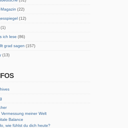
ddeutsche
(31)
-Magazin
(22)
esspiegel
(12)
(1)
 ich lese
(86)
lt grad sagen
(157)
y
(13)
NFOS
hives
g
cher
 Vermessung meiner Welt
itale Balance
lo, wie fühlst du dich heute?