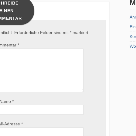
M
CHREIBE
EINEN
An
MMENTAR
Ein
tlicht.
Erforderliche Felder sind mit
*
markiert
Ko
mmentar
*
Wo
Name
*
il-Adresse
*