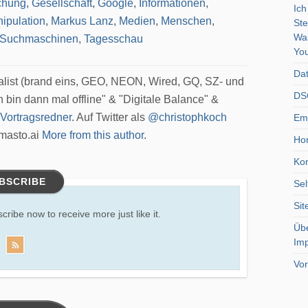
chung
,
Gesellschaft
,
Google
,
Informationen
,
Ich
ipulation
,
Markus Lanz
,
Medien
,
Menschen
,
Ste
Wa
Suchmaschinen
,
Tagesschau
You
Dat
nalist (brand eins, GEO, NEON, Wired, GQ, SZ- und
DSG
h bin dann mal offline" & "Digitale Balance" &
Vortragsredner
. Auf Twitter als
@christophkoch
Emo
masto.ai
More from this author
.
Ho
Kon
BSCRIBE
Sel
Si
scribe now to receive more just like it.
Üb
Im
Vor