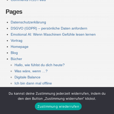
Pages
Datenschutzerklärung
DSGVO (GDPR) – persönliche Daten anfordern
Emotional AI: Wenn Maschinen Gefühle lesen lernen
Vortrag
Homepage
Blog
Bücher
Hallo, wie fühlst du dich heute?
Was wäre, wenn …?
Digitale Balance
Ich bin dann mal offline
Your Home Is My Castle
Du kannst deine Zustimmung jederzeit widerrufen, indem du
Die Vermessung meiner Welt
den den Button „Zustimmung widerrufen“ klickst.
Sternhagelglücklich
Zustimmung wiederrufen
Vorträge & Moderation
Kontakt