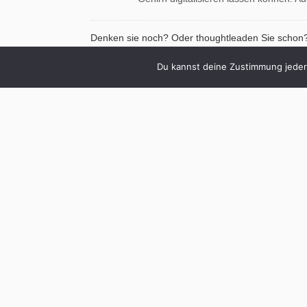
Denken sie noch? Oder thoughtleaden Sie schon
Christoph Koch
| 27/01/2025 |
0 Comments
Du kannst deine Zustimmung jederz
Die Aufmerksamkeitsökonomie hat eine
Führungspersönlichkeit hervorgebrach
Thought Leader (m/w/d). Das Cambrid
Dictionary definiert einen Thought Leader als
Was wäre, wenn … Google zerschlagen würde?
Christoph Koch
| 20/01/2025 |
0 Comments
Im August 2024 verkündete ein US-Geri
Google handle es sich um ein illegale
bei der Internetsuche. Im Dezember
Imposter Syndrom: Gleich flieg ich auf!
Christoph Koch
| 13/01/2025 |
0 Comments
Selbst die ehrgeizigsten und selbstsich