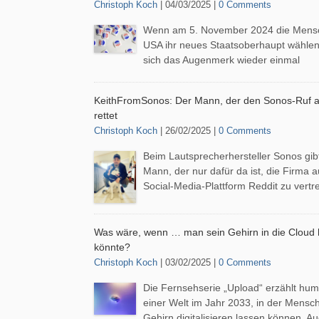
Christoph Koch
| 04/03/2025 |
0 Comments
Wenn am 5. November 2024 die Mensc
USA ihr neues Staatsoberhaupt wählen,
sich das Augenmerk wieder einmal
KeithFromSonos: Der Mann, der den Sonos-Ruf a
rettet
Christoph Koch
| 26/02/2025 |
0 Comments
Beim Lautsprecherhersteller Sonos gib
Mann, der nur dafür da ist, die Firma a
Social-Media-Plattform Reddit zu vertr
Was wäre, wenn … man sein Gehirn in die Cloud
könnte?
Christoph Koch
| 03/02/2025 |
0 Comments
Die Fernsehserie „Upload“ erzählt hum
einer Welt im Jahr 2033, in der Mensch
Gehirn digitalisieren lassen können. A