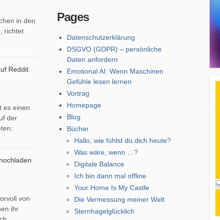
Pages
hen in den
 richtet
Datenschutzerklärung
DSGVO (GDPR) – persönliche
Daten anfordern
uf Reddit
Emotional AI: Wenn Maschinen
Gefühle lesen lernen
Vortrag
Homepage
t es einen
Blog
uf der
eten:
Bücher
Hallo, wie fühlst du dich heute?
Was wäre, wenn …?
 hochladen
Digitale Balance
Ich bin dann mal offline
Your Home Is My Castle
orvoll von
Die Vermessung meiner Welt
en ihr
Sternhagelglücklich
uch