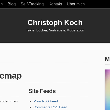
on
Blog
Self-Tracking
Kontakt
Über mich
Christoph Koch
Texte, Bücher, Vorträge & Moderation
M
temap
Site Feeds
 oder ihren
Main RSS Feed
Comments RSS Feed