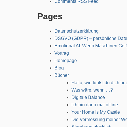
Site Feeds
Main RSS Feed
Comments RSS Feed
Pages
Datenschutzerklärung
DSGVO (GDPR) – persönliche Daten anfordern
Emotional AI: Wenn Maschinen Gefühle lesen lernen
Vortrag
Homepage
Blog
Bücher
Hallo, wie fühlst du dich heute?
Was wäre, wenn …?
Digitale Balance
Ich bin dann mal offline
Your Home Is My Castle
Die Vermessung meiner Welt
Sternhagelglücklich
Vorträge & Moderation
Kontakt