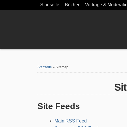
Startseite
Bücher
Hallo, wie fühlst du dich heute?
Digitale Balance
Was wäre, wenn …?
Ich bin dann mal offline
Die Vermessung meiner Welt
Your Home Is My Castle
Vorträge & Moderation
Blog
Self-Tracking
Kontakt
Über mich
Impressum
Datenschutzerklärung
Startseite
»
Sitemap
Sitemap