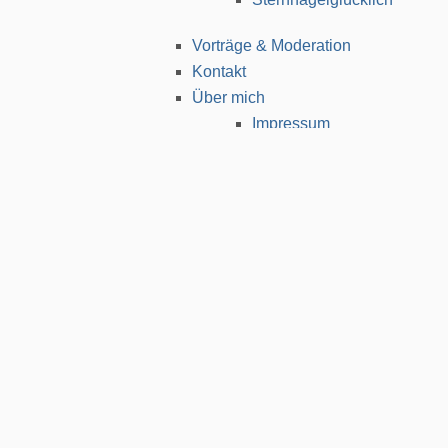
Über mich
Impressum
Self-Tracking
Sitemap
Archives
Monthly Archives
August 2026
(1)
März 2026
(5)
Februar 2026
(6)
Januar 2026
(1)
September 2025
(3)
August 2025
(7)
Mai 2025
(2)
April 2025
(3)
März 2025
(3)
Februar 2025
(2)
Januar 2025
(4)
Dezember 2024
(4)
November 2024
(5)
Oktober 2024
(4)
September 2024
(7)
Mai 2024
(5)