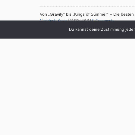
Von „Gravity“ bis „Kings of Summer“ – Die besten
Christoph Koch
| 11/12/2013 |
0 Comments
Du kannst deine Zustimmung jederz
Adventszeit, Listenzeit. So sah mein K
aus: Gravity Obwohl Schwerkraft in d
gut wie gar nicht
Von eBooks und Hörbuchern: Der Buchnewslette
Dezember 2013
Christoph Koch
| 05/12/2013 |
0 Comments
In diesem Newsletter gibt es einmal p
Neuigkeiten über meine Bücher „Ich bi
offline“, „Sternhagelglücklich“ und das
Mein Porsche, mein Bambi, meine Band
Christoph Koch
| 04/12/2013 |
0 Comments
Von Reinhold Beckmann bis Nora Tschi