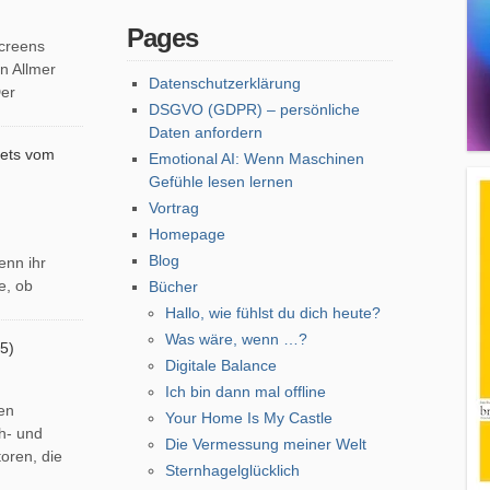
Pages
screens
n Allmer
Datenschutzerklärung
Der
DSGVO (GDPR) – persönliche
Daten anfordern
eets vom
Emotional AI: Wenn Maschinen
Gefühle lesen lernen
Vortrag
Homepage
Blog
enn ihr
e, ob
Bücher
Hallo, wie fühlst du dich heute?
Was wäre, wenn …?
5)
Digitale Balance
Ich bin dann mal offline
en
Your Home Is My Castle
h- und
Die Vermessung meiner Welt
oren, die
Sternhagelglücklich