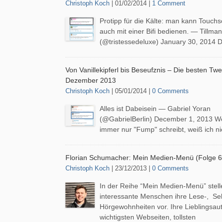
Christoph Koch
| 01/02/2014 |
1 Comment
Protipp für die Kälte: man kann Touch
auch mit einer Bifi bedienen. — Tillman
(@tristessedeluxe) January 30, 2014 
Von Vanillekipferl bis Beseufznis – Die besten Tw
Dezember 2013
Christoph Koch
| 05/01/2014 |
0 Comments
Alles ist Dabeisein — Gabriel Yoran
(@GabrielBerlin) December 1, 2013 W
immer nur "Fump" schreibt, weiß ich ni
Florian Schumacher: Mein Medien-Menü (Folge 6
Christoph Koch
| 23/12/2013 |
0 Comments
In der Reihe “Mein Medien-Menü” stell
interessante Menschen ihre Lese-, Se
Hörgewohnheiten vor. Ihre Lieblingsaut
wichtigsten Webseiten, tollsten