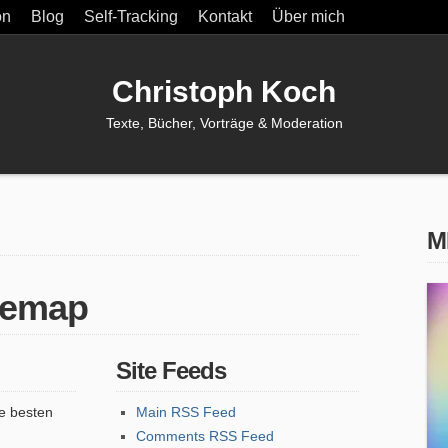
on
Blog
Self-Tracking
Kontakt
Über mich
Christoph Koch
Texte, Bücher, Vorträge & Moderation
M
temap
Site Feeds
e besten
Main RSS Feed
Comments RSS Feed