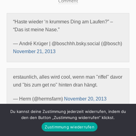
Comment
“Haste wieder ‘n krummes Ding am Laufen?” –
“Das ist meine Nase.”
— André Krüger | @boschhh.bsky.social (@bosch)
November 21, 2013
erstaunlich, alles wird cool, wenn man "riffel" davor
und "bis zum get no" hinten dran hängt.
— Herm (@hermsfarm)
November 20, 2013
Du kannst deine Zustimmung jederzeit widerrufen, indem du
den den Button „Zustimmung widerrufen“ klickst.
Then Google Maps was like, "turn right on Malcolm
Zustimmung wiederrufen
Ten Boulevard" and I knew there were no black