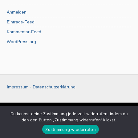
Anmelden
Eintrags-Feed
Kommentar-Feed
WordPress.org
Impressum
·
Datenschutzerklärung
Du kannst deine Zustimmung jederzeit widerrufen, indem du
Christoph Koch
den den Button „Zustimmung widerrufen“ klickst.
© 2026 Christoph Koch. All rights reserved.
Theme by Solostream
.
Zustimmung wiederrufen