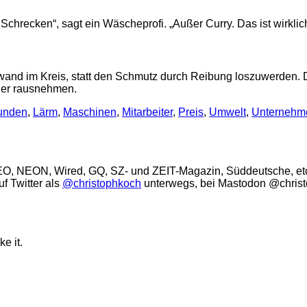
Schrecken“, sagt ein Wäscheprofi. „Außer Curry. Das ist wirklich
elwand im Kreis, statt den Schmutz durch Reibung loszuwerden.
der rausnehmen.
unden
,
Lärm
,
Maschinen
,
Mitarbeiter
,
Preis
,
Umwelt
,
Unternehm
GEO, NEON, Wired, GQ, SZ- und ZEIT-Magazin, Süddeutsche, etc.)
uf Twitter als
@christophkoch
unterwegs, bei Mastodon @chri
ke it.