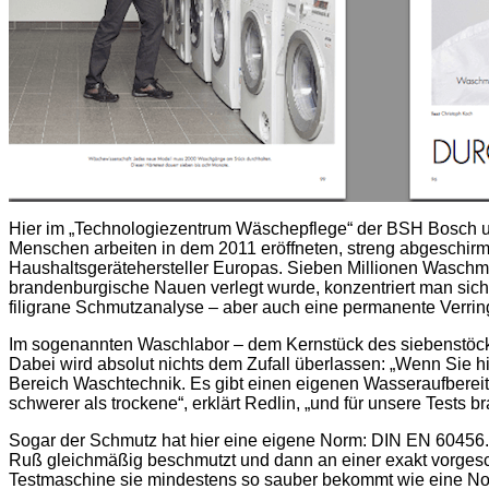
Hier im „Technologiezentrum Wäschepflege“ der BSH Bosch u
Menschen arbeiten in dem 2011 eröffneten, streng abgeschirm
Haushaltsgerätehersteller Europas. Sieben Millionen Waschma
brandenburgische Nauen verlegt wurde, konzentriert man sich
filigrane Schmutzanalyse – aber auch eine permanente Verrin
Im sogenannten Waschlabor – dem Kernstück des siebenstöckig
Dabei wird absolut nichts dem Zufall überlassen: „Wenn Sie hi
Bereich Waschtechnik. Es gibt einen eigenen Wasseraufbereite
schwerer als trockene“, erklärt Redlin, „und für unsere Tests 
Sogar der Schmutz hat hier eine eigene Norm: DIN EN 60456. E
Ruß gleichmäßig beschmutzt und dann an einer exakt vorgesch
Testmaschine sie mindestens so sauber bekommt wie eine Nor