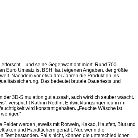
rforscht – und seine Gegenwart optimiert. Rund 700
den Euro Umsatz ist BSH, laut eigenen Angaben, der größte
eit. Nachdem vor etwa drei Jahren die Produktion ins
alitätssicherung. Das bedeutet brutale Dauertests und
 der 3D-Simulation gut aussah, auch wirklich sauber wäscht.
s“, verspricht Kathrin Redlin, Entwicklungsingenieurin im
euchtigkeit wird konstant gehalten. „Feuchte Wäsche ist
 weniger.“
 Felder werden jeweils mit Rotwein, Kakao, Hautfett, Blut und
ettlaken und Handtüchern genäht. Nur, wenn die
Test bestanden. Falls nicht, können die unterschiedlichen