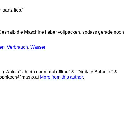
 ganz fies.“
 Deshalb die Maschine lieber vollpacken, sodass gerade noch
en
,
Verbrauch
,
Wasser
, Autor ("Ich bin dann mal offline" & "Digitale Balance" &
stophkoch@masto.ai
More from this author
.