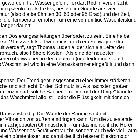
geworden, hat Wasser gefehlt“, erklärt Redlin vereinfacht,
hungszentrum als Erstes, besteht im Grunde aus vier
r (also die berühmten 30, 60 oder 95 Grad) und der Zeit,
el die Temperatur erhöhen, um eine vernünftige Waschleistung
länger dauert.
 den Dosierungsanleitungen überfordert zu sein. Eine halbe
ser? Im Zweifelsfall wird meist noch ein Schwapp extra
pült werden“, sagt Thomas Ludenia, der sich als Leiter der
brauch, also höhere Kosten.“ Als eine der neuesten
oren überwachen in den neueren (und leider meist auch
Waschmittel wird in eine Vorratskammer eingefüllt und dann
spense. Der Trend geht insgesamt zu einer immer stärkeren
he und schlecht für den Schmutz ist. Als nächsten großen
 Download, solche Sachen. Im „Internet der Dinge“ könnte
s Waschmittel alle ist – oder die Flüssigkeit, mit der sich
m Haus zuständig. Die Wände der Räume sind mit
r Vibration von außen eindringen kann. Um die zu testende
 in nachgebauten Ohrmuscheln – um das menschliche Hören
 und Wasser das Gerät verbraucht, sondern auch wie viel Lärm
ein bürstenloser und damit deutlich leiserer Elektromotor