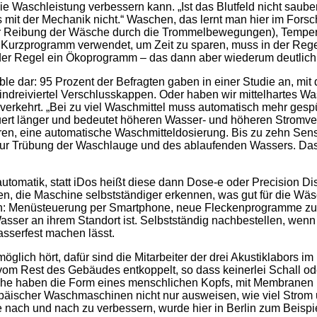
 Waschleistung verbessern kann. „Ist das Blutfeld nicht sauber 
 mit der Mechanik nicht.“ Waschen, das lernt man hier im Forsc
 Reibung der Wäsche durch die Trommelbewegungen), Temperatu
n Kurzprogramm verwendet, um Zeit zu sparen, muss in der Reg
 der Regel ein Ökoprogramm – das dann aber wiederum deutlich 
ble dar: 95 Prozent der Befragten gaben in einer Studie an, mit
dreiviertel Verschlusskappen. Oder haben wir mittelhartes Was
das verkehrt. „Bei zu viel Waschmittel muss automatisch mehr ges
ert länger und bedeutet höheren Wasser- und höheren Stromver
n, eine automatische Waschmitteldosierung. Bis zu zehn Sens
zur Trübung der Waschlauge und des ablaufenden Wassers. Das 
tomatik, statt iDos heißt diese dann Dose-e oder Precision Di
, die Maschine selbstständiger erkennen, was gut für die Wäsc
n: Menüsteuerung per Smartphone, neue Fleckenprogramme zum
ser an ihrem Standort ist. Selbstständig nachbestellen, wenn da
sserfest machen lässt.
ch hört, dafür sind die Mitarbeiter der drei Akustiklabors i
om Rest des Gebäudes entkoppelt, so dass keinerlei Schall ode
che haben die Form eines menschlichen Kopfs, mit Membranen
opäischer Waschmaschinen nicht nur ausweisen, wie viel Strom
ch und nach zu verbessern, wurde hier in Berlin zum Beispiel 