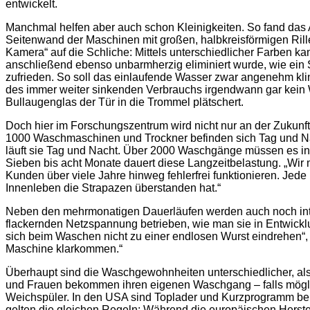
entwickelt.
Manchmal helfen aber auch schon Kleinigkeiten. So fand das
Seitenwand der Maschinen mit großen, halbkreisförmigen Rille
Kamera“ auf die Schliche: Mittels unterschiedlicher Farben k
anschließend ebenso unbarmherzig eliminiert wurde, wie ei
zufrieden. So soll das einlaufende Wasser zwar angenehm kli
des immer weiter sinkenden Verbrauchs irgendwann gar kein W
Bullaugenglas der Tür in die Trommel plätschert.
Doch hier im Forschungszentrum wird nicht nur an der Zukunf
1000 Waschmaschinen und Trockner befinden sich Tag und Nac
läuft sie Tag und Nacht. Über 2000 Waschgänge müssen es in
Sieben bis acht Monate dauert diese Langzeitbelastung. „Wir m
Kunden über viele Jahre hinweg fehlerfrei funktionieren. Jede
Innenleben die Strapazen überstanden hat.“
Neben den mehrmonatigen Dauerläufen werden auch noch inter
flackernden Netzspannung betrieben, wie man sie in Entwicklung
sich beim Waschen nicht zu einer endlosen Wurst eindrehen“, 
Maschine klarkommen.“
Überhaupt sind die Waschgewohnheiten unterschiedlicher, a
und Frauen bekommen ihren eigenen Waschgang – falls möglich
Weichspüler. In den USA sind Toplader und Kurzprogramm be
gelten die gleichen Regeln: Während die europäischen Herstel