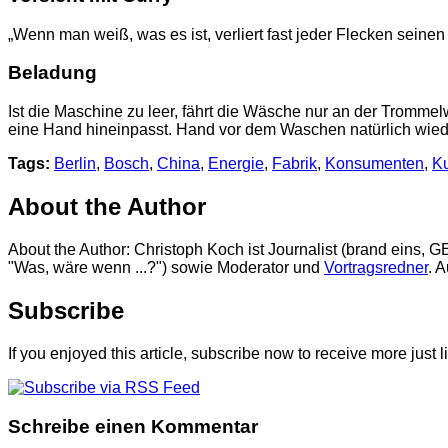
„Wenn man weiß, was es ist, verliert fast jeder Flecken seinen 
Beladung
Ist die Maschine zu leer, fährt die Wäsche nur an der Tromm
eine Hand hineinpasst. Hand vor dem Waschen natürlich wie
Tags:
Berlin
,
Bosch
,
China
,
Energie
,
Fabrik
,
Konsumenten
,
K
About the Author
About the Author
: Christoph Koch ist Journalist (brand eins, 
"Was, wäre wenn ...?") sowie Moderator und
Vortragsredner
. A
Subscribe
If you enjoyed this article, subscribe now to receive more just li
Schreibe einen Kommentar