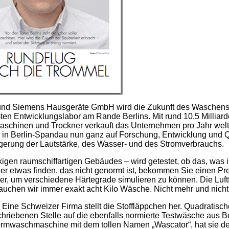
nd Siemens Hausgeräte GmbH wird die Zukunft des Waschens e
ten Entwicklungslabor am Rande Berlins. Mit rund 10,5 Milliar
schinen und Trockner verkauft das Unternehmen pro Jahr weltw
 in Berlin-Spandau nun ganz auf Forschung, Entwicklung und Qu
gerung der Lautstärke, des Wasser- und des Stromverbrauchs.
en raumschiffartigen Gebäudes – wird getestet, ob das, was in
er etwas finden, das nicht genormt ist, bekommen Sie einen Prei
r, um verschiedene Härtegrade simulieren zu können. Die Luftf
brauchen wir immer exakt acht Kilo Wäsche. Nicht mehr und nicht
ine Schweizer Firma stellt die Stoffläppchen her. Quadratische
riebenen Stelle auf die ebenfalls normierte Testwäsche aus B
mwaschmaschine mit dem tollen Namen „Wascator“, hat sie den 