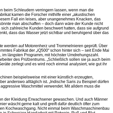
en beim Schleudern verringern lassen, wenn man die
rikat kamen die Forscher mithilfe einer „akustischen
 diesem Fall ein leises, aber unangenehmes Knacken, das
könnte man abschaffen – doch dann wäre der Kunde nicht
 sich zahlreiche Kunden beschwert hatten, dass sie aufgrund
kt, dass das Wasser jetzt sichtbar und beruhigend über das
äte werden auf Motorenherz und Trommelnieren geprüft. Über
mtes Fabrikat der „iQ500“ schon hinter sich – seit Ende Mai
e, im längsten Programm, mit höchster Umdrehungszahl.
rbeiter des Prüfzentrums. „Schließlich sollen sie ja auch beim
räte zerlegt und es wird noch einmal analysiert, wie gut ihr
nen beispielsweise mit einer künstlich erzeugten,
er anderswo alltäglich ist. „Indische Saris zu Beispiel dürfen
r aggressive Waschmittel verwendet. Mit alldem muss die
 von der Kleidung Erwachsener gewaschen. Und auch Männer
 wäscht gerne kalt und greift dafür deutlich öfter zum
uf den Kochwaschgang. Nicht einmal beim Waschmaschinenbau
ie in Schweizer Handarbeit mit Rotwein, Ruß und Blut