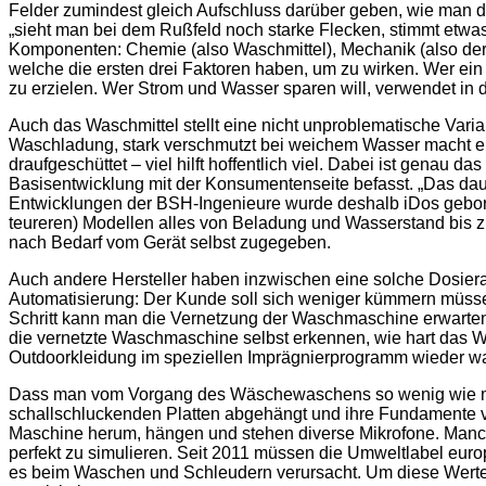
Felder zumindest gleich Aufschluss darüber geben, wie man die
„sieht man bei dem Rußfeld noch starke Flecken, stimmt etwas
Komponenten: Chemie (also Waschmittel), Mechanik (also der
welche die ersten drei Faktoren haben, um zu wirken. Wer ei
zu erzielen. Wer Strom und Wasser sparen will, verwendet in
Auch das Waschmittel stellt eine nicht unproblematische Varia
Waschladung, stark verschmutzt bei weichem Wasser macht ein
draufgeschüttet – viel hilft hoffentlich viel. Dabei ist genau 
Basisentwicklung mit der Konsumentenseite befasst. „Das dau
Entwicklungen der BSH-Ingenieure wurde deshalb iDos gebore
teureren) Modellen alles von Beladung und Wasserstand bis 
nach Bedarf vom Gerät selbst zugegeben.
Auch andere Hersteller haben inzwischen eine solche Dosierau
Automatisierung: Der Kunde soll sich weniger kümmern müssen
Schritt kann man die Vernetzung der Waschmaschine erwarte
die vernetzte Waschmaschine selbst erkennen, wie hart das Was
Outdoorkleidung im speziellen Imprägnierprogramm wieder wa
Dass man vom Vorgang des Wäschewaschens so wenig wie mögli
schallschluckenden Platten abgehängt und ihre Fundamente v
Maschine herum, hängen und stehen diverse Mikrofone. Man
perfekt zu simulieren. Seit 2011 müssen die Umweltlabel eur
es beim Waschen und Schleudern verursacht. Um diese Werte na