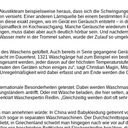
 Akustikteam beispielsweise heraus, dass sich die Schwingung
n versieht. Einer anderen Lärmquelle bei einem bestimmten Fab
ann diese exakt zeigen, wo im Gerät ein Geräusch entsteht – in
n Spinatfleck im Kochwaschgang. Manche Geräusche wiederum 
ngen, muss dabei aber auch deutlich hörbar sein. Und nachdem
asser mehr in der Trommel sahen, wurde der Zulauf so umgelen
t des Waschens getüftelt. Auch bereits in Serie gegangene Ger
ht im Dauertest. 1321 Waschgänge hat zum Beispiel ein bestim
sgesamt werden, jeder davon auf der höchsten Temperaturstuf
uten den Geräten schon einiges zu“, sagt Christian Magin, Mita
 Unregelmäßigkeit wird dabei erfasst und am Ende werden die Ge
nationale Besonderheiten getestet. Dabei werden Waschmaschi
sländern antrifft. Oder mit Wäsche beladen, die hier selten, ab
erklärt Waschexpertin Redlin. „Gleichzeitig werden dort oft seh
ls man annehmen würde: In China wird Babykleidung getrennt
 sogar in separaten Waschmaschinen. Der Durchschnittsspanier
liebt, in Griechenland schwört man hingegen nach wie vor a
ler wie beschrieben Betttücher mit Fleckenstreifen benähen, d