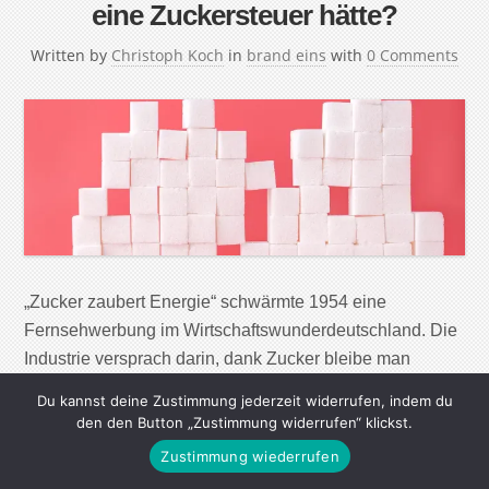
eine Zuckersteuer hätte?
Written by
Christoph Koch
in
brand eins
with
0 Comments
„Zucker zaubert Energie“ schwärmte 1954 eine
Fernsehwerbung im Wirtschaftswunderdeutschland. Die
Industrie versprach darin, dank Zucker bleibe man
schlank „wie eine Pinie“ und schlussfolgerte: „Nimm
Du kannst deine Zustimmung jederzeit widerrufen, indem du
deshalb mehr!“ Heute würde das keiner mehr behaupten.
den den Button „Zustimmung widerrufen“ klickst.
In Deutschland sind mehr als die Hälfte der
Zustimmung wiederrufen
Erwachsenen und 15 Prozent der Kinder und