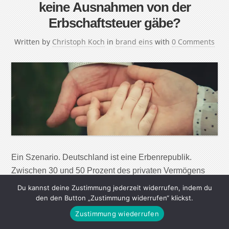
keine Ausnahmen von der
Erbschaftsteuer gäbe?
Written by
Christoph Koch
in
brand eins
with
0 Comments
Ein Szenario. Deutschland ist eine Erbenrepublik.
Zwischen 30 und 50 Prozent des privaten Vermögens
gehen auf Erbschaften und Schenkungen zurück.
Du kannst deine Zustimmung jederzeit widerrufen, indem du
Besonders begünstigt sind Familienunternehmer: Wer
den den Button „Zustimmung widerrufen“ klickst.
eine solche Firma übernimmt, kann unter bestimmten
Zustimmung wiederrufen
Bedingungen (fast) vollständig von der Erbschaftsteuer