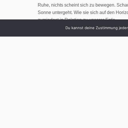
Ruhe, nichts scheint sich zu bewegen. Scha
Sonne untergeht. Wie sie sich auf den Horizon
zumindest in Relation zu unserer Erde.
Du kannst deine Zustimmung jederz
Die moderne KI-Technik ist Erde und Sonne zu
Bewegung – und umgekehrt. So gut wie jede
nächste Version eines vorhandenen veröffen
halsbrecherisch.