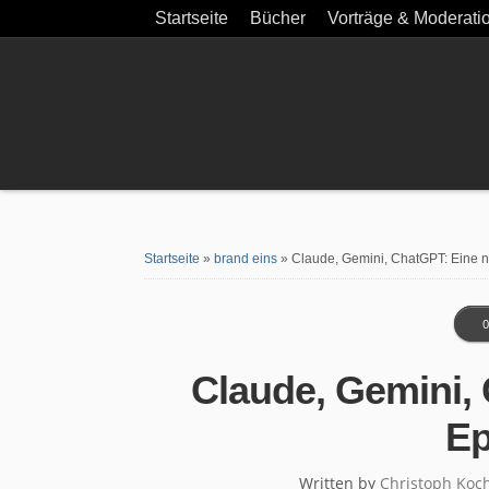
Startseite
Bücher
Vorträge & Moderati
Startseite
»
brand eins
»
Claude, Gemini, ChatGPT: Eine 
0
Claude, Gemini,
E
Written by
Christoph Koc