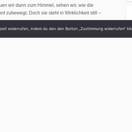
uen wir dann zum Himmel, sehen wir, wie die
t zubewegt. Doch sie steht in Wirklichkeit still –
eit widerrufen, indem du den den Button „Zustimmung widerrufen“ klic
gleich. Vermeintlicher Stillstand bei schneller
 Woche wird ein neues Sprachmodell oder die
tlicht. Das Entwicklungstempo scheint