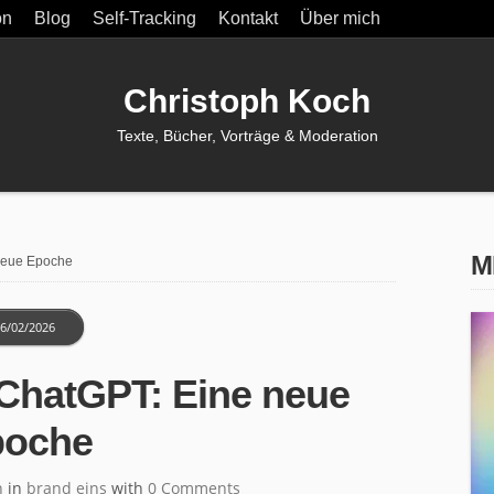
on
Blog
Self-Tracking
Kontakt
Über mich
Christoph Koch
Texte, Bücher, Vorträge & Moderation
M
neue Epoche
6/02/2026
 ChatGPT: Eine neue
poche
h
in
brand eins
with
0 Comments