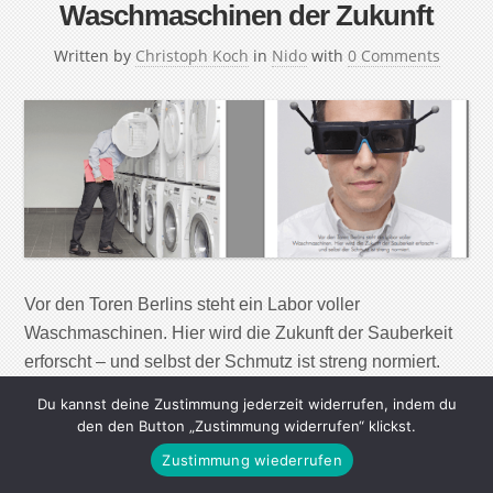
Waschmaschinen der Zukunft
Written by
Christoph Koch
in
Nido
with
0 Comments
Vor den Toren Berlins steht ein Labor voller
Waschmaschinen. Hier wird die Zukunft der Sauberkeit
erforscht – und selbst der Schmutz ist streng normiert.
Wenn der Konstrukteur Frank Kohlrusch und seine
Du kannst deine Zustimmung jederzeit widerrufen, indem du
Kollegen gemeinsam in eine Waschmaschine klettern,
den den Button „Zustimmung widerrufen“ klickst.
müssen sie Filzpantoffeln anziehen. Denn die
Zustimmung wiederrufen
Waschmaschine gibt es in der Regel noch nicht. Sie ist