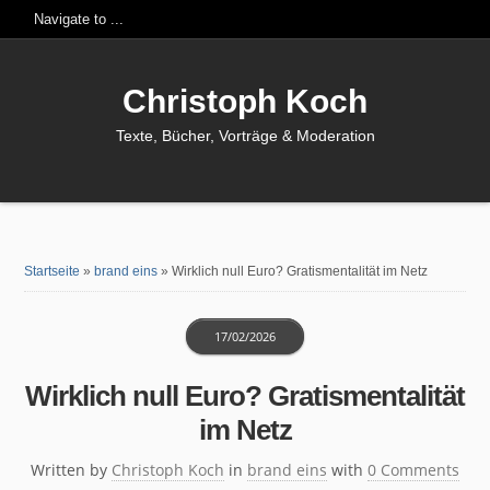
Christoph Koch
Texte, Bücher, Vorträge & Moderation
Startseite
»
brand eins
»
Wirklich null Euro? Gratismentalität im Netz
17/02/2026
Wirklich null Euro? Gratismentalität
im Netz
Written by
Christoph Koch
in
brand eins
with
0 Comments