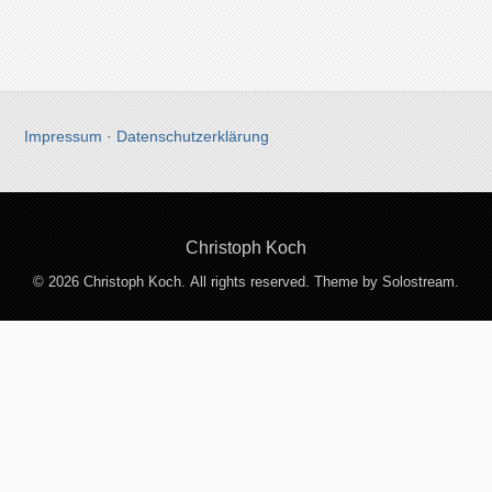
Impressum
·
Datenschutzerklärung
Christoph Koch
© 2026 Christoph Koch. All rights reserved.
Theme by Solostream
.
Entdecke mehr von Christoph
Koch
Jetzt abonnieren, um weiterzulesen und auf das gesamte