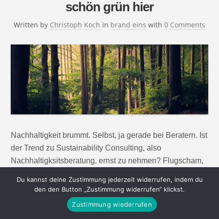
schön grün hier
Written by
Christoph Koch
in
brand eins
with
0 Comments
Nachhaltigkeit brummt. Selbst, ja gerade bei Beratern. Ist
der Trend zu Sustainability Consulting, also
Nachhaltigksitsberatung, ernst zu nehmen? Flugscham,
Fleischverzicht, Fridays for Future – Unternehmen
Du kannst deine Zustimmung jederzeit widerrufen, indem du
können es sich kaum noch erlauben, die aktuelle
den den Button „Zustimmung widerrufen“ klickst.
Debatte um den Klimaschutz zu ignorieren. Auch faire
Zustimmung wiederrufen
Arbeitsbedingungen in Zuliefererfabriken oder