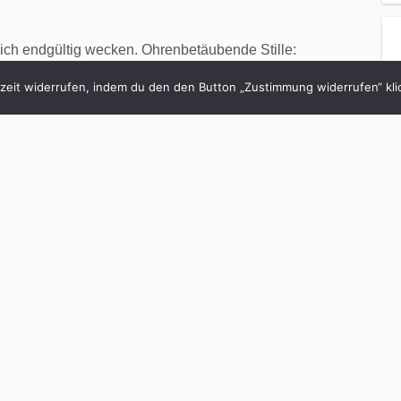
 mich endgültig wecken. Ohrenbetäubende Stille:
itscher, keine Nachbarskinder. Ich beschließe,
eit widerrufen, indem du den den Button „Zustimmung widerrufen“ klic
en, um gewissermaßen die Bedienungsanleitung
 Erkenntnis: Es entspricht gar nicht dem
unden durchzuschlafen. Historiker wissen, dass die
f in zwei etwa gleich große Blöcke geteilt haben,
en Pause. In der besuchten sie Nachbarn, lasen,
alles auf einmal. In zahlreichen Büchern aus
s zu „Don Quijote“ , wird ganz selbstverständlich
prochen. Das Verrückte: Wenn man Menschen ohne
sst, fallen sie laut einem berühmten Experiment
paar Wochen wieder in diesen zweigeteilten