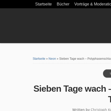
Startseite
Bücher
Vorträge & Moderati
Startseite
»
Neon
»
Sieben Tage wach – Polyphasenschlaf
1
Sieben Tage wach 
Written by
Christoph K