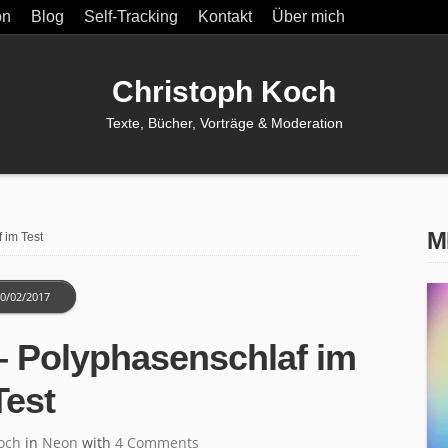
on
Blog
Self-Tracking
Kontakt
Über mich
Christoph Koch
Texte, Bücher, Vorträge & Moderation
M
 im Test
0/02/2017
– Polyphasenschlaf im
Test
och
in
Neon
with
4 Comments