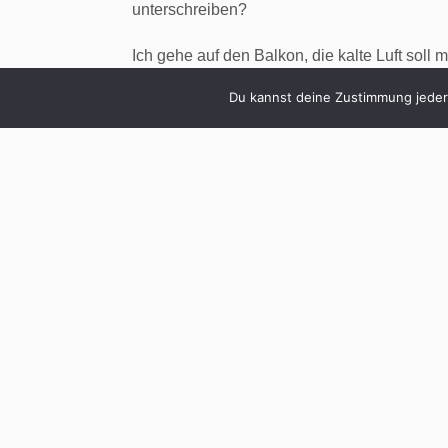
unterschreiben?
Ich gehe auf den Balkon, die kalte Luft soll
kein Verkehrslärm, aber auch kein Vogelgezw
Du kannst deine Zustimmung jederz
meine ersten geschenkten Stunden zu nutz
für mein neues Schlafkonzept zu lesen. Erste
menschlichen Naturell, in der Nacht acht St
Menschen bis ins 17. Jahrhundert ihren Schla
unterbrochen von einer ein- bis dreistündig
rauchten, hatten Sex. Manchmal sicher auch 
dieser Zeit, in denen von Charles Dickens bi
vom ersten Schlaf und zweiten Schlaf ges
elektrisches Licht und Bürostechuhr leben lä
des US-Psychologen Thomas Wehr nach ein 
Schlafrhythmus zurück.