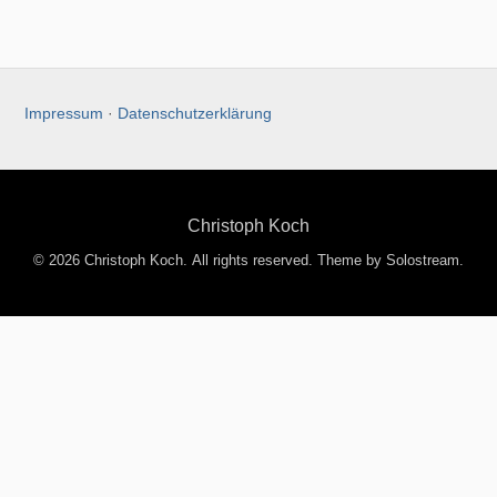
Impressum
·
Datenschutzerklärung
Christoph Koch
© 2026 Christoph Koch. All rights reserved.
Theme by Solostream
.
Entdecke mehr von Christoph
Koch
Jetzt abonnieren, um weiterzulesen und auf das gesamte
Archiv zuzugreifen.