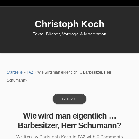
Christoph Koch
Texte, Bücher, Vorträge & Moderation
Startseite
»
FAZ
»
Wie wird man eigentlich … Barbesitzer, Herr
Schumann?
06/01/2005
Wie wird man eigentlich …
Barbesitzer, Herr Schumann?
Written by
Christoph Koch
in
FAZ
with
0 Comments