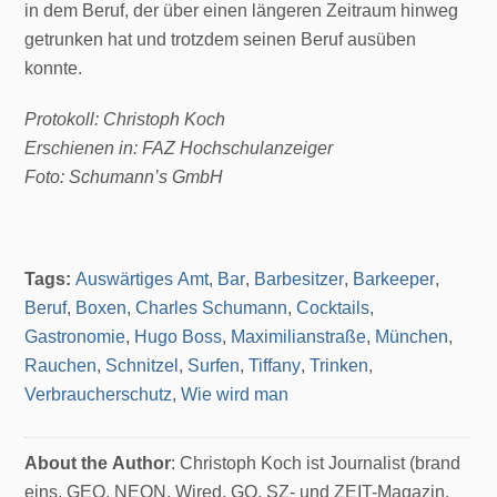
in dem Beruf, der über einen längeren Zeitraum hinweg
getrunken hat und trotzdem seinen Beruf ausüben
konnte.
Protokoll: Christoph Koch
Erschienen in: FAZ Hochschulanzeiger
Foto: Schumann’s GmbH
Tags:
Auswärtiges Amt
,
Bar
,
Barbesitzer
,
Barkeeper
,
Beruf
,
Boxen
,
Charles Schumann
,
Cocktails
,
Gastronomie
,
Hugo Boss
,
Maximilianstraße
,
München
,
Rauchen
,
Schnitzel
,
Surfen
,
Tiffany
,
Trinken
,
Verbraucherschutz
,
Wie wird man
About the Author
: Christoph Koch ist Journalist (brand
eins, GEO, NEON, Wired, GQ, SZ- und ZEIT-Magazin,