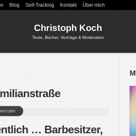
on
Blog
Self-Tracking
Kontakt
Über mich
Christoph Koch
Texte, Bücher, Vorträge & Moderation
M
milianstraße
6/01/2005
ntlich … Barbesitzer,