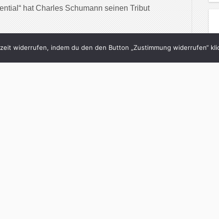
ential“ hat Charles Schumann seinen Tribut
inue Reading
eit widerrufen, indem du den den Button „Zustimmung widerrufen“ klic