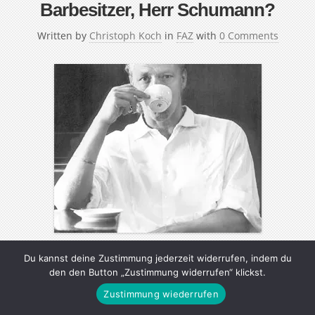
Barbesitzer, Herr Schumann?
Written by
Christoph Koch
in
FAZ
with
0 Comments
Du kannst deine Zustimmung jederzeit widerrufen, indem du
Charles Schumann, 62, führt in München seit über
den den Button „Zustimmung widerrufen“ klickst.
zwanzig Jahren die bekannteste Bar Deutschlands – das
Zustimmung wiederrufen
nach ihm benannte „Schumann’s“. In seiner knappen