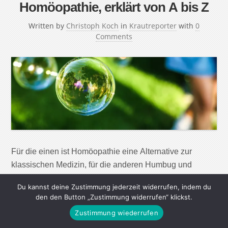
Homöopathie, erklärt von A bis Z
Written by
Christoph Koch
in
Krautreporter
with
0
Comments
Für die einen ist Homöopathie eine Alternative zur
klassischen Medizin, für die anderen Humbug und
Geldmacherei. An den Kügelchen hat sich ein
Du kannst deine Zustimmung jederzeit widerrufen, indem du
emotionaler Glaubenskrieg entzündet. Deswegen habe
den den Button „Zustimmung widerrufen“ klickst.
ich alle wichtigen Infos in diesem Artikel gesammelt,
Zustimmung wiederrufen
durchbuchstabiert von A bis Z. Mein Lieblingsbuchstabe: