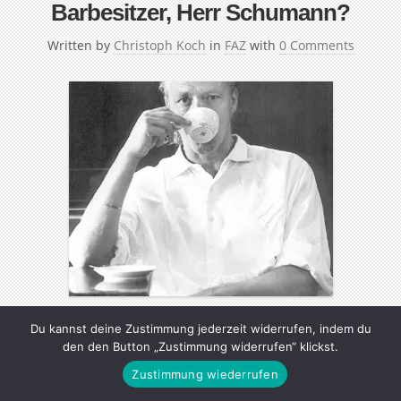
Barbesitzer, Herr Schumann?
Written by
Christoph Koch
in
FAZ
with
0 Comments
Du kannst deine Zustimmung jederzeit widerrufen, indem du
Charles Schumann, 62, führt in München seit über
den den Button „Zustimmung widerrufen“ klickst.
zwanzig Jahren die bekannteste Bar Deutschlands – das
Zustimmung wiederrufen
nach ihm benannte „Schumann’s“. In seiner knappen