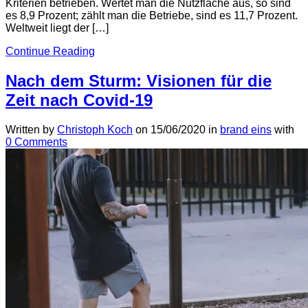
Kriterien betrieben. Wertet man die Nutzfläche aus, so sind
es 8,9 Prozent; zählt man die Betriebe, sind es 11,7 Prozent.
Weltweit liegt der […]
Continue Reading
Nach dem Sturm: Visionen für die
Zeit nach Covid-19
Written by
Christoph Koch
on
15/06/2020
in
brand eins
with
0 Comments