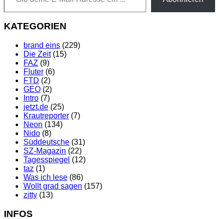
KATEGORIEN
brand eins
(229)
Die Zeit
(15)
FAZ
(9)
Fluter
(6)
FTD
(2)
GEO
(2)
Intro
(7)
jetzt.de
(25)
Krautreporter
(7)
Neon
(134)
Nido
(8)
Süddeutsche
(31)
SZ-Magazin
(22)
Tagesspiegel
(12)
taz
(1)
Was ich lese
(86)
Wollt grad sagen
(157)
zitty
(13)
INFOS