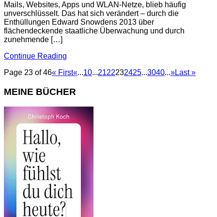
Mails, Websites, Apps und WLAN-Netze, blieb häufig
unverschlüsselt. Das hat sich verändert – durch die
Enthüllungen Edward Snowdens 2013 über
flächendeckende staatliche Überwachung und durch
zunehmende […]
Continue Reading
Page 23 of 46
« First
«
...
10
...
21
22
23
24
25
...
30
40
...
»
Last »
MEINE BÜCHER