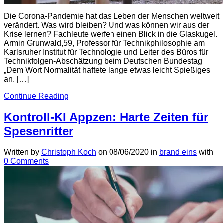
Die Corona-Pandemie hat das Leben der Menschen weltweit
verändert. Was wird bleiben? Und was können wir aus der
Krise lernen? Fachleute werfen einen Blick in die Glaskugel.
Armin Grunwald,59, Professor für Technikphilosophie am
Karlsruher Institut für Technologie und Leiter des Büros für
Technikfolgen-Abschätzung beim Deutschen Bundestag
„Dem Wort Normalität haftete lange etwas leicht Spießiges
an. […]
Continue Reading
Kontroll-KI Appzen: Harte Zeiten für
Spesenritter
Written by
Christoph Koch
on
08/06/2020
in
brand eins
with
0 Comments