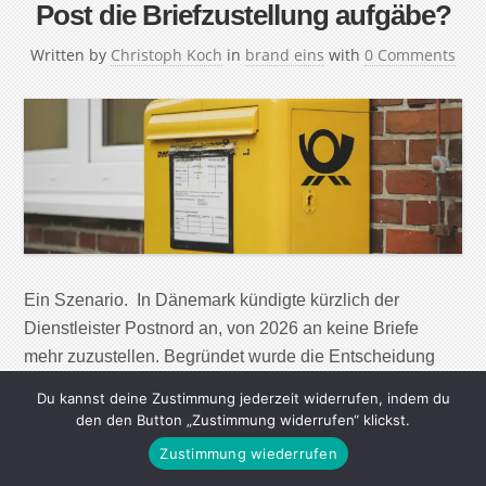
Post die Briefzustellung aufgäbe?
Written by
Christoph Koch
in
brand eins
with
0 Comments
Ein Szenario. In Dänemark kündigte kürzlich der
Dienstleister Postnord an, von 2026 an keine Briefe
mehr zuzustellen. Begründet wurde die Entscheidung
mit dem Wandel zur digitalen Kommunikation. Wäre ein
Du kannst deine Zustimmung jederzeit widerrufen, indem du
solcher Schritt auch in Deutschland denkbar? In
den den Button „Zustimmung widerrufen“ klickst.
Dänemark ist die Zahl der verschickten Briefe seit dem
Zustimmung wiederrufen
Jahr 2000 um 90 Prozent gesunken. Damit gingen