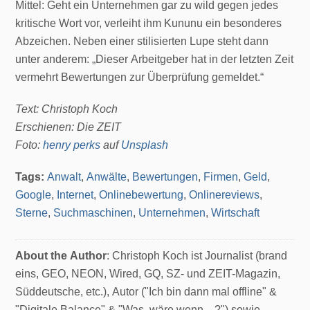
Mittel: Geht ein Unternehmen gar zu wild gegen jedes
kritische Wort vor, verleiht ihm Kununu ein besonderes
Abzeichen. Neben einer stilisierten Lupe steht dann
unter anderem: „Dieser Arbeitgeber hat in der letzten Zeit
vermehrt Bewertungen zur Überprüfung gemeldet.“
Text: Christoph Koch
Erschienen: Die ZEIT
Foto:
henry perks
auf
Unsplash
Tags:
Anwalt
,
Anwälte
,
Bewertungen
,
Firmen
,
Geld
,
Google
,
Internet
,
Onlinebewertung
,
Onlinereviews
,
Sterne
,
Suchmaschinen
,
Unternehmen
,
Wirtschaft
About the Author
: Christoph Koch ist Journalist (brand
eins, GEO, NEON, Wired, GQ, SZ- und ZEIT-Magazin,
Süddeutsche, etc.), Autor ("Ich bin dann mal offline" &
"Digitale Balance" & "Was, wäre wenn ...?") sowie