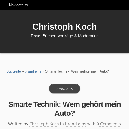
Christoph Koch
Texte, Bücher, Vorträge & Moderation
Startseite
»
brand eins
»
Smarte Technik: Wem gehört mein Auto?
27/07/2018
Smarte Technik: Wem gehört mein
Auto?
Written by
Christoph Koch
in
brand eins
with
0 Comments