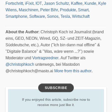
Fortschritt
,
iFixit
,
IOT
,
Jason Schultz
,
Kaffee
,
Kunde
,
Kyle
Wiens
,
Maschinen
,
Peter Bihr
,
Produkte
,
Smart
,
Smartphone
,
Software
,
Sonos
,
Tesla
,
Wirtschaft
About the Author
: Christoph Koch ist Journalist (brand
eins, GEO, NEON, Wired, GQ, SZ- und ZEIT-Magazin,
Süddeutsche, etc.), Autor ("Ich bin dann mal offline" &
"Digitale Balance" & "Was, wäre wenn ...?") sowie
Moderator und
Vortragsredner
. Auf Twitter als
@christophkoch
unterwegs, bei Mastodon
@christophkoch@masto.ai
More from this author
.
SUBSCRIBE
If you enjoyed this article, subscribe now to
receive more just like it.