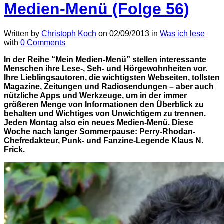
Medien-Menü (Folge 56)
Written by
Christoph Koch
on
02/09/2013
in
Was ich lese
with
0 Comments
In der Reihe “Mein Medien-Menü” stellen interessante
Menschen ihre Lese-, Seh- und Hörgewohnheiten vor.
Ihre Lieblingsautoren, die wichtigsten Webseiten, tollsten
Magazine, Zeitungen und Radiosendungen – aber auch
nützliche Apps und Werkzeuge, um in der immer
größeren Menge von Informationen den Überblick zu
behalten und Wichtiges von Unwichtigem zu trennen.
Jeden Montag also ein neues Medien-Menü. Diese
Woche nach langer Sommerpause: Perry-Rhodan-
Chefredakteur, Punk- und Fanzine-Legende Klaus N.
Frick.