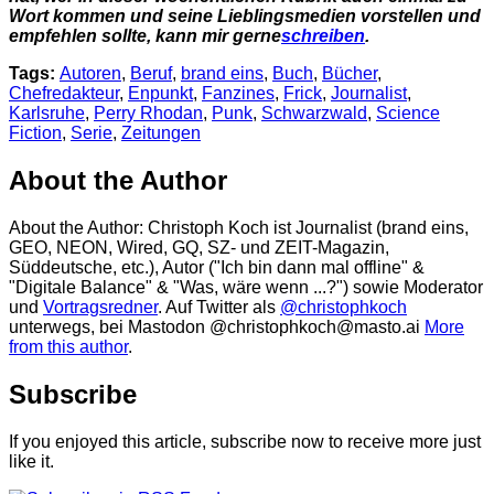
Wort kommen und seine Lieblingsmedien vorstellen und
empfehlen sollte, kann mir gerne
schreiben
.
Tags:
Autoren
,
Beruf
,
brand eins
,
Buch
,
Bücher
,
Chefredakteur
,
Enpunkt
,
Fanzines
,
Frick
,
Journalist
,
Karlsruhe
,
Perry Rhodan
,
Punk
,
Schwarzwald
,
Science
Fiction
,
Serie
,
Zeitungen
About the Author
About the Author
: Christoph Koch ist Journalist (brand eins,
GEO, NEON, Wired, GQ, SZ- und ZEIT-Magazin,
Süddeutsche, etc.), Autor ("Ich bin dann mal offline" &
"Digitale Balance" & "Was, wäre wenn ...?") sowie Moderator
und
Vortragsredner
. Auf Twitter als
@christophkoch
unterwegs, bei Mastodon @christophkoch@masto.ai
More
from this author
.
Subscribe
If you enjoyed this article, subscribe now to receive more just
like it.