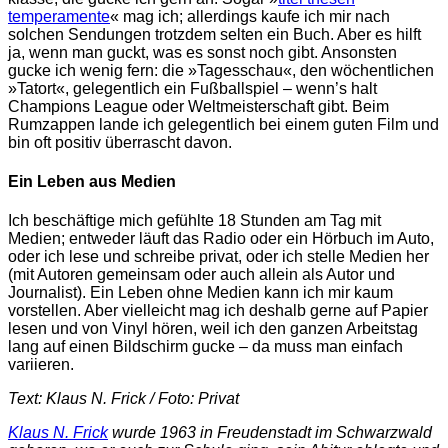
temperamente
« mag ich; allerdings kaufe ich mir nach
solchen Sendungen trotzdem selten ein Buch. Aber es hilft
ja, wenn man guckt, was es sonst noch gibt. Ansonsten
gucke ich wenig fern: die »Tagesschau«, den wöchentlichen
»Tatort«, gelegentlich ein Fußballspiel – wenn’s halt
Champions League oder Weltmeisterschaft gibt. Beim
Rumzappen lande ich gelegentlich bei einem guten Film und
bin oft positiv überrascht davon.
Ein Leben aus Medien
Ich beschäftige mich gefühlte 18 Stunden am Tag mit
Medien; entweder läuft das Radio oder ein Hörbuch im Auto,
oder ich lese und schreibe privat, oder ich stelle Medien her
(mit Autoren gemeinsam oder auch allein als Autor und
Journalist). Ein Leben ohne Medien kann ich mir kaum
vorstellen. Aber vielleicht mag ich deshalb gerne auf Papier
lesen und von Vinyl hören, weil ich den ganzen Arbeitstag
lang auf einen Bildschirm gucke – da muss man einfach
variieren.
Text: Klaus N. Frick / Foto: Privat
Klaus N. Frick
wurde 1963 in Freudenstadt im Schwarzwald