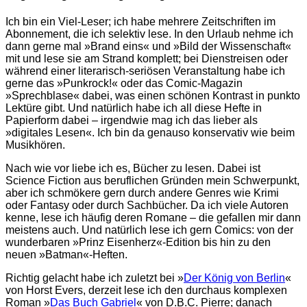
Ich bin ein Viel-Leser; ich habe mehrere Zeitschriften im
Abonnement, die ich selektiv lese. In den Urlaub nehme ich
dann gerne mal »Brand eins« und »Bild der Wissenschaft«
mit und lese sie am Strand komplett; bei Dienstreisen oder
während einer literarisch-seriösen Veranstaltung habe ich
gerne das »Punkrock!« oder das Comic-Magazin
»Sprechblase« dabei, was einen schönen Kontrast in punkto
Lektüre gibt. Und natürlich habe ich all diese Hefte in
Papierform dabei – irgendwie mag ich das lieber als
»digitales Lesen«. Ich bin da genauso konservativ wie beim
Musikhören.
Nach wie vor liebe ich es, Bücher zu lesen. Dabei ist
Science Fiction aus beruflichen Gründen mein Schwerpunkt,
aber ich schmökere gern durch andere Genres wie Krimi
oder Fantasy oder durch Sachbücher. Da ich viele Autoren
kenne, lese ich häufig deren Romane – die gefallen mir dann
meistens auch. Und natürlich lese ich gern Comics: von der
wunderbaren »Prinz Eisenherz«-Edition bis hin zu den
neuen »Batman«-Heften.
Richtig gelacht habe ich zuletzt bei »
Der König von Berlin
«
von Horst Evers, derzeit lese ich den durchaus komplexen
Roman »
Das Buch Gabriel
« von D.B.C. Pierre; danach