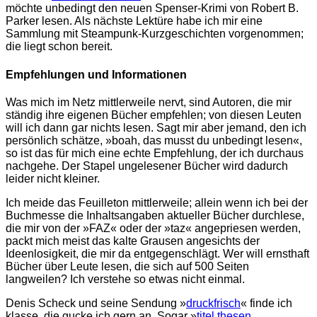
möchte unbedingt den neuen Spenser-Krimi von Robert B.
Parker lesen. Als nächste Lektüre habe ich mir eine
Sammlung mit Steampunk-Kurzgeschichten vorgenommen;
die liegt schon bereit.
Empfehlungen und Informationen
Was mich im Netz mittlerweile nervt, sind Autoren, die mir
ständig ihre eigenen Bücher empfehlen; von diesen Leuten
will ich dann gar nichts lesen. Sagt mir aber jemand, den ich
persönlich schätze, »boah, das musst du unbedingt lesen«,
so ist das für mich eine echte Empfehlung, der ich durchaus
nachgehe. Der Stapel ungelesener Bücher wird dadurch
leider nicht kleiner.
Ich meide das Feuilleton mittlerweile; allein wenn ich bei der
Buchmesse die Inhaltsangaben aktueller Bücher durchlese,
die mir von der »FAZ« oder der »taz« angepriesen werden,
packt mich meist das kalte Grausen angesichts der
Ideenlosigkeit, die mir da entgegenschlägt. Wer will ernsthaft
Bücher über Leute lesen, die sich auf 500 Seiten
langweilen? Ich verstehe so etwas nicht einmal.
Denis Scheck und seine Sendung »
druckfrisch
« finde ich
klasse, die gucke ich gern an. Sogar »
titel thesen