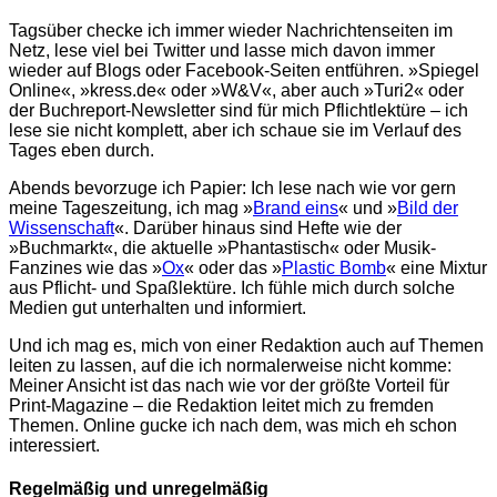
Tagsüber checke ich immer wieder Nachrichtenseiten im
Netz, lese viel bei Twitter und lasse mich davon immer
wieder auf Blogs oder Facebook-Seiten entführen. »Spiegel
Online«, »kress.de« oder »W&V«, aber auch »Turi2« oder
der Buchreport-Newsletter sind für mich Pflichtlektüre – ich
lese sie nicht komplett, aber ich schaue sie im Verlauf des
Tages eben durch.
Abends bevorzuge ich Papier: Ich lese nach wie vor gern
meine Tageszeitung, ich mag »
Brand eins
« und »
Bild der
Wissenschaft
«. Darüber hinaus sind Hefte wie der
»Buchmarkt«, die aktuelle »Phantastisch« oder Musik-
Fanzines wie das »
Ox
« oder das »
Plastic Bomb
« eine Mixtur
aus Pflicht- und Spaßlektüre. Ich fühle mich durch solche
Medien gut unterhalten und informiert.
Und ich mag es, mich von einer Redaktion auch auf Themen
leiten zu lassen, auf die ich normalerweise nicht komme:
Meiner Ansicht ist das nach wie vor der größte Vorteil für
Print-Magazine – die Redaktion leitet mich zu fremden
Themen. Online gucke ich nach dem, was mich eh schon
interessiert.
Regelmäßig und unregelmäßig