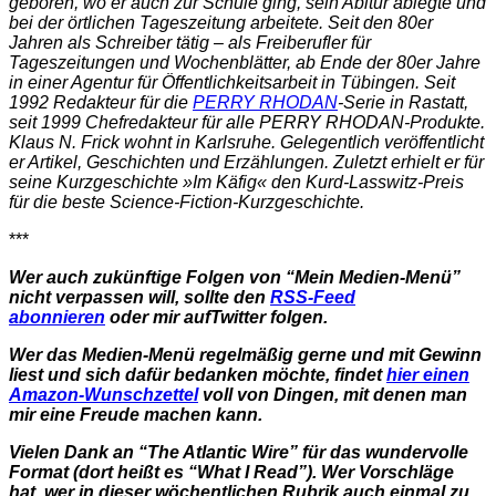
geboren, wo er auch zur Schule ging, sein Abitur ablegte und
bei der örtlichen Tageszeitung arbeitete. Seit den 80er
Jahren als Schreiber tätig – als Freiberufler für
Tageszeitungen und Wochenblätter, ab Ende der 80er Jahre
in einer Agentur für Öffentlichkeitsarbeit in Tübingen. Seit
1992 Redakteur für die
PERRY RHODAN
-Serie in Rastatt,
seit 1999 Chefredakteur für alle PERRY RHODAN-Produkte.
Klaus N. Frick wohnt in Karlsruhe. Gelegentlich veröffentlicht
er Artikel, Geschichten und Erzählungen. Zuletzt erhielt er für
seine Kurzgeschichte »Im Käfig« den Kurd-Lasswitz-Preis
für die beste Science-Fiction-Kurzgeschichte.
***
Wer auch zukünftige Folgen von “Mein Medien-Menü”
nicht verpassen will, sollte den
RSS-Feed
abonnieren
oder mir aufTwitter folgen.
Wer das Medien-Menü regelmäßig gerne und mit Gewinn
liest und sich dafür bedanken möchte, findet
hier einen
Amazon-Wunschzettel
voll von Dingen, mit denen man
mir eine Freude machen kann.
Vielen Dank an “The Atlantic Wire” für das wundervolle
Format (dort heißt es “What I Read”). Wer Vorschläge
hat, wer in dieser wöchentlichen Rubrik auch einmal zu