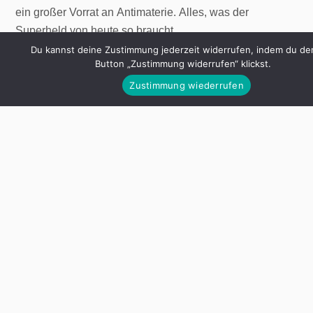
ein großer Vorrat an Antimaterie. Alles, was der
Superheld von heute so braucht.
Du kannst deine Zustimmung jederzeit widerrufen, indem du de
Button „Zustimmung widerrufen“ klickst.
Zustimmung wiederrufen
Wo die Wilden Sperhelden wohnen: 826NYC in Park Slope Brook
In Brooklyns Fifth Avenue, zwischen einem
Blumengeschäft und einem Laden für Klimaanlagen, hat
sich die „Superhero Supply Company“ niedergelassen.
Ein Laden, der auf den ersten Blick wie eine Filmkulisse
wirkt, die morgen wieder abgebaut wird. Doch der Laden
ist echt (die angebotenen Pulver und Materien eher
weniger), es gibt einen Verkäufer, und wenn man etwas
gefunden hat, das man kaufen möchte, steigt er eine
Treppe hinauf in eine kleine Kommandozentrale.
Erstmalige Besucher werden informiert, dass sie hier nur