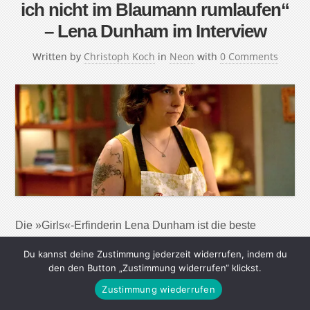
ich nicht im Blaumann rumlaufen“
– Lena Dunham im Interview
Written by
Christoph Koch
in
Neon
with
0 Comments
Die »Girls«-Erfinderin Lena Dunham ist die beste
Freundin einer ganzen Generation. Im Interview verrät
Du kannst deine Zustimmung jederzeit widerrufen, indem du
sie, warum sie ihr Schamgefühl aktiv bekämpft und ob
den den Button „Zustimmung widerrufen“ klickst.
sie bald eine TV-Serie »Boys« drehen wird. Lena
Zustimmung wiederrufen
Dunham ist total normal. Das ist das Besondere an ihr.