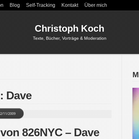
on
Blog
Self-Tracking
Kontakt
Über mich
Christoph Koch
Texte, Bücher, Vorträge & Moderation
M
: Dave
2/11/2009
 von 826NYC – Dave